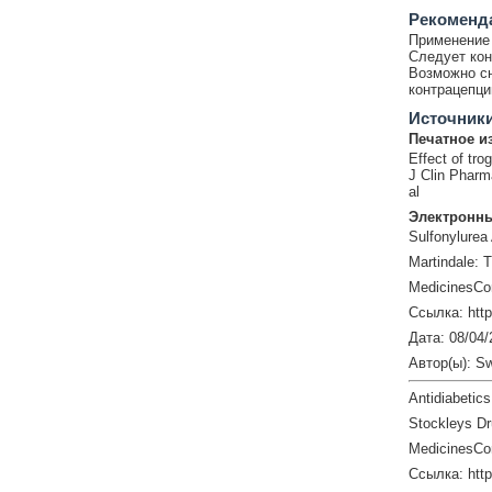
Рекоменд
Применение 
Следует кон
Возможно сн
контрацепци
Источник
Печатное и
Effect of tro
J Clin Pharm
al
Электронны
Sulfonylurea 
Martindale: 
MedicinesCo
Ссылка: htt
Дата: 08/04/
Автор(ы): S
Antidiabetic
Stockleys Dr
MedicinesCo
Ссылка: htt