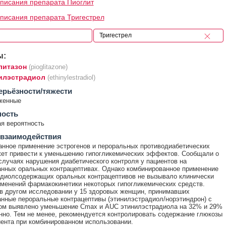
писания препарата Пиоглит
писания препарата Тригестрел
ы:
литазон
(pioglitazone)
илэстрадиол
(ethinylestradiol)
ерьёзности/тяжести
женные
ность
я вероятность
 взаимодействия
нное применение эстрогенов и пероральных противодиабетических
ет привести к уменьшению гипогликемических эффектов. Сообщали о
случаях нарушения диабетического контроля у пациентов на
нных оральных контрацептивах. Однако комбинированное применение
диолсодержащих оральных контрацептивов не вызывало клинически
менений фармакокинетики некоторых гипогликемических средств.
 в другом исследовании у 15 здоровых женщин, принимавших
нные пероральные контрацептивы (этинилэстрадиол/норэтиндрон) с
ном выявлено уменьшение Cmax и AUC этинилэстрадиола на 32% и 29%
нно. Тем не менее, рекомендуется контролировать содержание глюкозы
иента при комбинированном использовании.