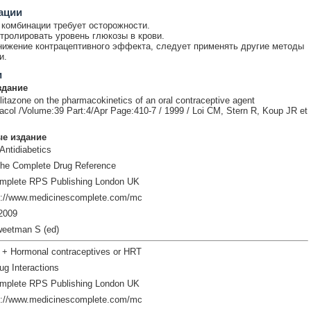
ации
комбинации требует осторожности.
тролировать уровень глюкозы в крови.
ижение контрацептивного эффекта, следует применять другие методы
и.
и
здание
glitazone on the pharmacokinetics of an oral contraceptive agent
acol /Volume:39 Part:4/Apr Page:410-7 / 1999 / Loi CM, Stern R, Koup JR et
е издание
Antidiabetics
The Complete Drug Reference
mplete RPS Publishing London UK
p://www.medicinescomplete.com/mc
2009
weetman S (ed)
s + Hormonal contraceptives or HRT
ug Interactions
mplete RPS Publishing London UK
p://www.medicinescomplete.com/mc