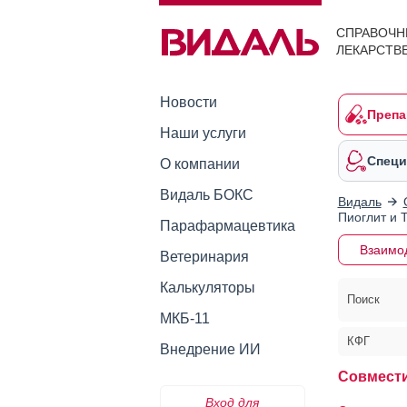
СПРАВОЧН
ЛЕКАРСТВ
Новости
Препа
Наши услуги
Специ
О компании
Видаль БОКС
Видаль
Пиоглит и 
Парафармацевтика
Взаимо
Ветеринария
Калькуляторы
Поиск
МКБ-11
КФГ
Внедрение ИИ
Совмести
Вход для