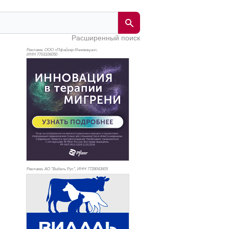
Расширенный поиск
Реклама. ООО «Пфайзер Инновации»,
ИНН 770
3106050
Реклама. АО "Видаль Рус", ИНН 772
8043605