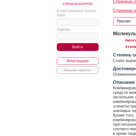
Страница о
специалистов
Страница о
E-mail учетной записи
Vidal:
Пароль:
Молекул
пиог
этин
Cтепень с
Слабо выра
Регистрация
Достовер
Забыли пароль?
Ограниченна
Описание
Комбинирова
средств мож
нескольких 
комбинирова
этинилэстра
значимых из
Кроме того,
комбинирова
троглитазо
соответстве
в крови пац