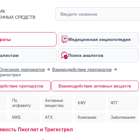
ИК
ЕННЫХ СРЕДСТВ
раты
Медицинская энциклопедия
алистам
Поиск аналогов
Описание препаратов
Взаимодействие препаратов
Тригестрел
действие препаратов
Взаимодействие активных веществ
По
Активные
КФУ
ФТГ
алфавиту
вещества
МКБ
АТХ
Компании
Заболевания
мость Пиоглит и Тригестрел