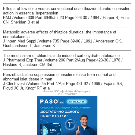
Effects of low dose versus conventional dose thiazide diuretic on insulin
action in essential hypertension
BMJ /Volume:309 Part:6949/Jul 23 Page:226-30 / 1994 / Harper R, Ennis
CN, Sheridan B et al
Metabolic adverse effects of thiazide diuretics: the importance of
normokalaemia
J Intern Med Suppl /Volume:735 Page:89-96 / 1991 / Andersson OK,
Gudbrandsson T, Jamerson K
The mechanism of chlorothiazide-induced carbohydrate intolerance
J Pharmacol Exp Ther /Volume:206 Part:2/Aug Page:423-30 / 1978 /
Hoskins B, Jackson CM 3rd
Benzothiadiazine suppression of insulin release from normal and
abnormal islet tissue in man
J Clin Invest /Volume:45 Part:4/Apr Page:481-92 / 1966 / Fajans SS,
Floyd JC Jr, Knopf RF et al
Реклама. ООО «Др. Редди’с Лабораторис»,
ИНН: 770
7321227