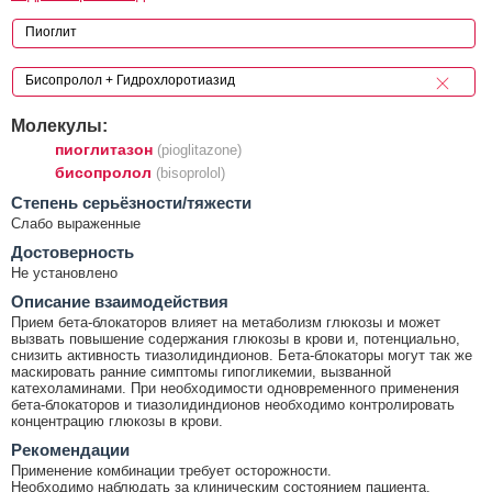
Молекулы:
пиоглитазон
(pioglitazone)
бисопролол
(bisoprolol)
Cтепень серьёзности/тяжести
Слабо выраженные
Достоверность
Не установлено
Описание взаимодействия
Прием бета-блокаторов влияет на метаболизм глюкозы и может
вызвать повышение содержания глюкозы в крови и, потенциально,
снизить активность тиазолидиндионов. Бета-блокаторы могут так же
маскировать ранние симптомы гипогликемии, вызванной
катехоламинами. При необходимости одновременного применения
бета-блокаторов и тиазолидиндионов необходимо контролировать
концентрацию глюкозы в крови.
Рекомендации
Применение комбинации требует осторожности.
Необходимо наблюдать за клиническим состоянием пациента.