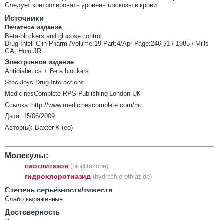
Следует контролировать уровень глюкозы в крови.
Источники
Печатное издание
Beta-blockers and glucose control
Drug Intell Clin Pharm /Volume:19 Part:4/Apr Page:246-51 / 1985 / Mills
GA, Horn JR
Электронное издание
Antidiabetics + Beta blockers
Stockleys Drug Interactions
MedicinesComplete RPS Publishing London UK
Ссылка: http://www.medicinescomplete.com/mc
Дата: 15/06/2009
Автор(ы): Baxter K (ed)
Молекулы:
пиоглитазон
(pioglitazone)
гидрохлоротиазид
(hydrochlorothiazide)
Cтепень серьёзности/тяжести
Слабо выраженные
Достоверность