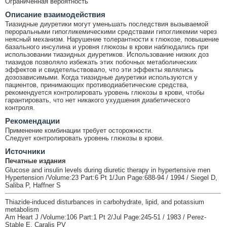
Ограниченная вероятность
Описание взаимодействия
Тиазидные диуретики могут уменьшать последствия вызываемой
пероральными гипогликемическими средствами гипогликемии через
неясный механизм. Нарушение толерантности к глюкозе, повышение
базального инсулина и уровня глюкозы в крови наблюдались при
использовании тиазидных диуретиков. Использование низких доз
тиазидов позволяло избежать этих побочных метаболических
эффектов и свидетельствовало, что эти эффекты являлись
дозозависимыми. Когда тиазидные диуретики используются у
пациентов, принимающих противодиабетические средства,
рекомендуется контролировать уровень глюкозы в крови, чтобы
гарантировать, что нет никакого ухудшения диабетического
контроля.
Рекомендации
Применение комбинации требует осторожности.
Следует контролировать уровень глюкозы в крови.
Источники
Печатные издания
Glucose and insulin levels during diuretic therapy in hypertensive men
Hypertension /Volume:23 Part:6 Pt 1/Jun Page:688-94 / 1994 / Siegel D,
Saliba P, Haffner S
Thiazide-induced disturbances in carbohydrate, lipid, and potassium
metabolism
Am Heart J /Volume:106 Part:1 Pt 2/Jul Page:245-51 / 1983 / Perez-
Stable E, Caralis PV