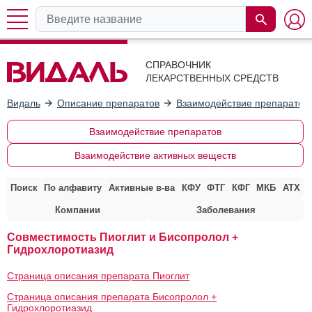
СПРАВОЧНИК
ЛЕКАРСТВЕННЫХ СРЕДСТВ
Видаль
Описание препаратов
Взаимодействие препаратов
Взаимодействие препаратов
Взаимодействие активных веществ
Поиск
По алфавиту
Активные в-ва
КФУ
ФТГ
КФГ
МКБ
АТХ
Компании
Заболевания
Совместимость Пиоглит и Бисопролол +
Гидрохлоротиазид
Страница описания препарата Пиоглит
Страница описания препарата Бисопролол +
Гидрохлоротиазид