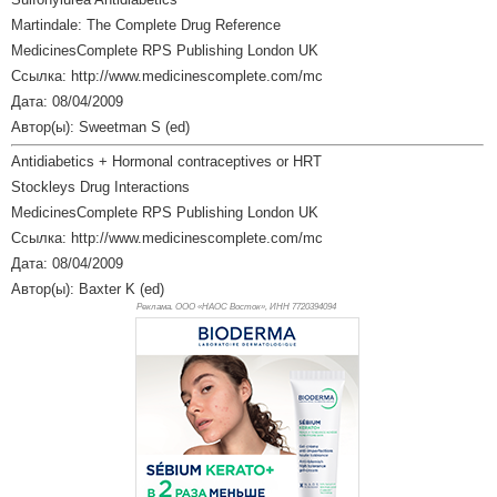
Martindale: The Complete Drug Reference
MedicinesComplete RPS Publishing London UK
Ссылка: http://www.medicinescomplete.com/mc
Дата: 08/04/2009
Автор(ы): Sweetman S (ed)
Antidiabetics + Hormonal contraceptives or HRT
Stockleys Drug Interactions
MedicinesComplete RPS Publishing London UK
Ссылка: http://www.medicinescomplete.com/mc
Дата: 08/04/2009
Автор(ы): Baxter K (ed)
Реклама. ООО «НАОС Восток», ИНН 772
0394094