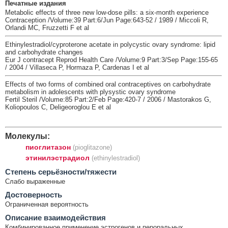
Печатные издания
Metabolic effects of three new low-dose pills: a six-month experience
Contraception /Volume:39 Part:6/Jun Page:643-52 / 1989 / Miccoli R,
Orlandi MC, Fruzzetti F et al
Ethinylestradiol/cyproterone acetate in polycystic ovary syndrome: lipid
and carbohydrate changes
Eur J contracept Reprod Health Care /Volume:9 Part:3/Sep Page:155-65
/ 2004 / Villaseca P, Hormaza P, Cardenas I et al
Effects of two forms of combined oral contraceptives on carbohydrate
metabolism in adolescents with plysystic ovary syndrome
Fertil Steril /Volume:85 Part:2/Feb Page:420-7 / 2006 / Mastorakos G,
Koliopoulos C, Deligeoroglou E et al
Молекулы:
пиоглитазон
(pioglitazone)
этинилэстрадиол
(ethinylestradiol)
Cтепень серьёзности/тяжести
Слабо выраженные
Достоверность
Ограниченная вероятность
Описание взаимодействия
Комбинированное применение эстрогенов и пероральных