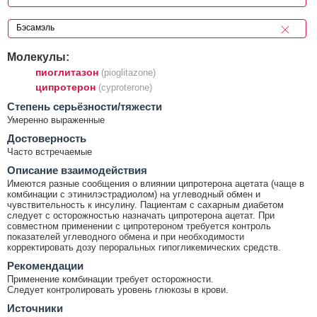
Молекулы:
пиоглитазон
(pioglitazone)
ципротерон
(cyproterone)
Cтепень серьёзности/тяжести
Умеренно выраженные
Достоверность
Часто встречаемые
Описание взаимодействия
Имеются разные сообщения о влиянии ципротерона ацетата (чаще в
комбинации с этинилэстрадиолом) на углеводный обмен и
чувствительность к инсулину. Пациентам с сахарным диабетом
следует с осторожностью назначать ципротерона ацетат. При
совместном применении с ципротероном требуется контроль
показателей углеводного обмена и при необходимости
корректировать дозу пероральных гипогликемических средств.
Рекомендации
Применение комбинации требует осторожности.
Следует контролировать уровень глюкозы в крови.
Источники