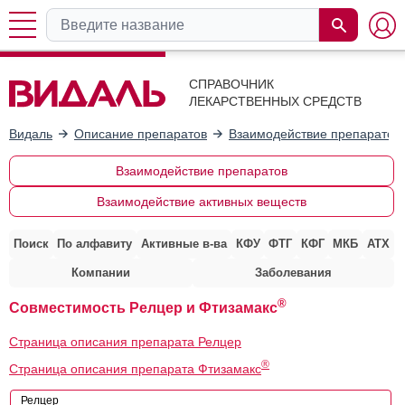
СПРАВОЧНИК
ЛЕКАРСТВЕННЫХ СРЕДСТВ
Видаль
Описание препаратов
Взаимодействие препаратов
Взаимодействие препаратов
Взаимодействие активных веществ
Поиск
По алфавиту
Активные в-ва
КФУ
ФТГ
КФГ
МКБ
АТХ
Компании
Заболевания
®
Совместимость Релцер и Фтизамакс
Страница описания препарата Релцер
®
Страница описания препарата Фтизамакс