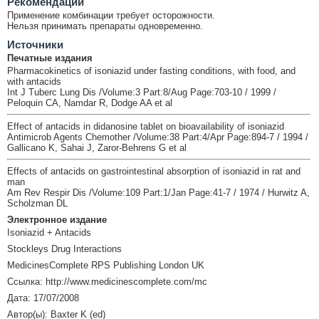
Рекомендации
Применение комбинации требует осторожности.
Нельзя принимать препараты одновременно.
Источники
Печатные издания
Pharmacokinetics of isoniazid under fasting conditions, with food, and
with antacids
Int J Tuberc Lung Dis /Volume:3 Part:8/Aug Page:703-10 / 1999 /
Peloquin CA, Namdar R, Dodge AA et al
Effect of antacids in didanosine tablet on bioavailability of isoniazid
Antimicrob Agents Chemother /Volume:38 Part:4/Apr Page:894-7 / 1994 /
Gallicano K, Sahai J, Zaror-Behrens G et al
Effects of antacids on gastrointestinal absorption of isoniazid in rat and
man
Am Rev Respir Dis /Volume:109 Part:1/Jan Page:41-7 / 1974 / Hurwitz A,
Scholzman DL
Электронное издание
Isoniazid + Antacids
Stockleys Drug Interactions
MedicinesComplete RPS Publishing London UK
Ссылка: http://www.medicinescomplete.com/mc
Дата: 17/07/2008
Автор(ы): Baxter K (ed)