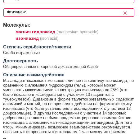
Молекулы:
магния гидроксид
(magnesium hydroxide)
изониазид
(isoniazid)
Cтепень серьёзности/тяжести
Слабо выраженные
Достоверность
Общепризнанные с хорошей доказательной базой
Описание взаимодействия
Магальдрат оказывает меньшее влияние на кинетику изониазида, по
сравнению с алюминия гидроксидом (гель), который может
уменьшать максимальную концентрацию изониазида на 25% (что
было показано в исследовании с участием 10 пациентов с
туберкулезом). Диданозин в форме таблеток жевательных содержит
алюминий и магний, но не проявляет действия на фармакокинетику
изониазида (что было установлено в исследованиях с участием 12
добровольцев). В другом исследовании с участием 14 здоровых
добровольцев также не было продемонстрировано взаимодействие
изониазида с алюминий/магнийсодержащими антацидами. Для того
чтобы минимизировать возможное взаимодействие рекомендуется
назначать эти препараты с интервалом 1 час между их приемом.