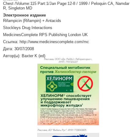
Chest /Volume:115 Part:1/Jan Page:12-8 / 1999 / Peloquin CA, Namdar
R, Singleton MD
Электронное издание
Rifampicin (Rifampin) + Antacids
Stockleys Drug Interactions
MedicinesComplete RPS Publishing London UK
Ссылка: http://www.medicinescomplete.com/mc
Дата: 30/07/2008
Автор(ы): Baxter K (ed)
Реклама. ООО «Др. Редди’с Лабораторис»,
ИНН: 770
7321227
Реклама. АО "Видаль Рус", ИНН 772
8043605