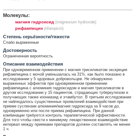
Молекулы:
магния гидроксид
(magnesium hydroxide)
рифампицин
(rifampicin)
Cтепень серьёзности/тяжести
Слабо выраженные
Достоверность
Ограниченная вероятность
Описание взаимодействия
При одновременном применении с магния трисиликатом экскреция
рифампицина с мочой уменьшалась на 31%, как было показано в
исследовании у 5 здоровых добровольцев. Не обнаружено
выраженных эффектов при одновременном применении
рифампицина с алюминия гидроксидом и магния трисиликатом в
другом исследовании у 15 пациентов, страдающих туберкулезом и
получающих также изониазид и этамбутол. В третьем исследовании
не наблюдалось существенных проявлений взаимодействия при
приеме суспензии алюминия/магния гидроксида за 9 часов до,
одновременно или после приема рифампицина. При данной
комбинации требуется контроль терапевтической эффективности.
Для того чтобы свести к минимуму лекарственное взаимодействие
интервал между приемами препаратов должен составлять не менее
1 ч.