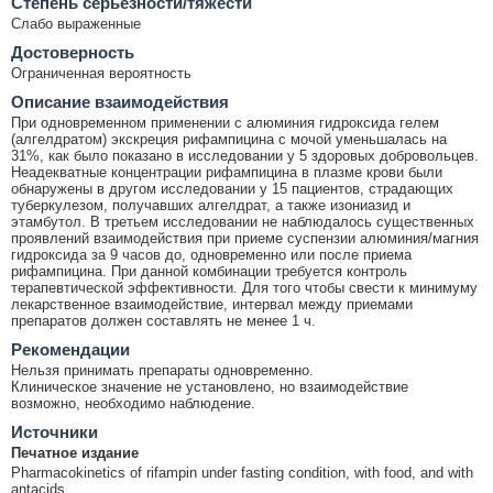
Cтепень серьёзности/тяжести
Слабо выраженные
Достоверность
Ограниченная вероятность
Описание взаимодействия
При одновременном применении с алюминия гидроксида гелем
(алгелдратом) экскреция рифампицина с мочой уменьшалась на
31%, как было показано в исследовании у 5 здоровых добровольцев.
Неадекватные концентрации рифампицина в плазме крови были
обнаружены в другом исследовании у 15 пациентов, страдающих
туберкулезом, получавших алгелдрат, а также изониазид и
этамбутол. В третьем исследовании не наблюдалось существенных
проявлений взаимодействия при приеме суспензии алюминия/магния
гидроксида за 9 часов до, одновременно или после приема
рифампицина. При данной комбинации требуется контроль
терапевтической эффективности. Для того чтобы свести к минимуму
лекарственное взаимодействие, интервал между приемами
препаратов должен составлять не менее 1 ч.
Рекомендации
Нельзя принимать препараты одновременно.
Клиническое значение не установлено, но взаимодействие
возможно, необходимо наблюдение.
Источники
Печатное издание
Pharmacokinetics of rifampin under fasting condition, with food, and with
antacids