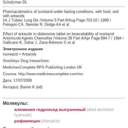
Scholzman DL
Pharmacokinetics of isoniazid under fasting conditions, with food, and
with antacids
Int J Tuberc Lung Dis /Volume:3 Part:8/Aug Page:703-10 / 1999 /
Peloquin CA, Namdar R, Dodge AA et al
Effect of antacids in didanosine tablet on bioavailability of isoniazid
Antimicrob Agents Chemother /Volume:38 Part:4/Apr Page:894-7 / 1994 /
Gallicano K, Sahai J, Zaror-Behrens G et al
Электронное издание
Isoniazid + Antacids
Stockleys Drug Interactions
MedicinesComplete RPS Publishing London UK
Ссылка: http://www.medicinescomplete.com/mc
Дата: 17/07/2008
Автор(ы): Baxter K (ed)
Молекулы:
алюминия гидроксид высушенный
(dried aluminium
hydroxide)
рифампицин
(rifampicin)