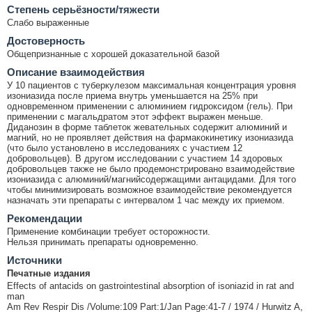
Cтепень серьёзности/тяжести
Слабо выраженные
Достоверность
Общепризнанные с хорошей доказательной базой
Описание взаимодействия
У 10 пациентов с туберкулезом максимальная концентрация уровня
изониазида после приема внутрь уменьшается на 25% при
одновременном применении с алюминием гидроксидом (гель). При
применении с магальдратом этот эффект выражен меньше.
Диданозин в форме таблеток жевательных содержит алюминий и
магний, но не проявляет действия на фармакокинетику изониазида
(что было установлено в исследованиях с участием 12
добровольцев). В другом исследовании с участием 14 здоровых
добровольцев также не было продемонстрировано взаимодействие
изониазида с алюминий/магнийсодержащими антацидами. Для того
чтобы минимизировать возможное взаимодействие рекомендуется
назначать эти препараты с интервалом 1 час между их приемом.
Рекомендации
Применение комбинации требует осторожности.
Нельзя принимать препараты одновременно.
Источники
Печатные издания
Effects of antacids on gastrointestinal absorption of isoniazid in rat and
man
Am Rev Respir Dis /Volume:109 Part:1/Jan Page:41-7 / 1974 / Hurwitz A,