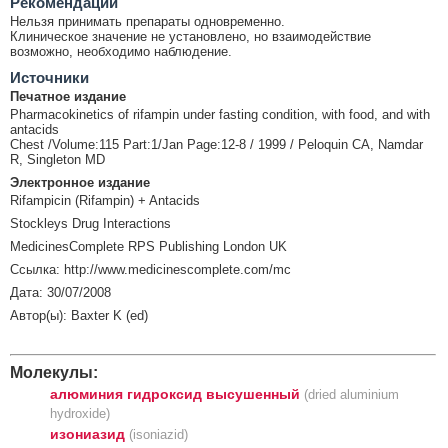
Рекомендации
Нельзя принимать препараты одновременно.
Клиническое значение не установлено, но взаимодействие
возможно, необходимо наблюдение.
Источники
Печатное издание
Pharmacokinetics of rifampin under fasting condition, with food, and with
antacids
Chest /Volume:115 Part:1/Jan Page:12-8 / 1999 / Peloquin CA, Namdar
R, Singleton MD
Электронное издание
Rifampicin (Rifampin) + Antacids
Stockleys Drug Interactions
MedicinesComplete RPS Publishing London UK
Ссылка: http://www.medicinescomplete.com/mc
Дата: 30/07/2008
Автор(ы): Baxter K (ed)
Молекулы:
алюминия гидроксид высушенный
(dried aluminium
hydroxide)
изониазид
(isoniazid)