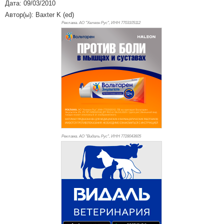
Дата: 09/03/2010
Автор(ы): Baxter K (ed)
Реклама. АО "Хелеон Рус", ИНН 770
3105112
Реклама. АО "Видаль Рус", ИНН 772
8043605