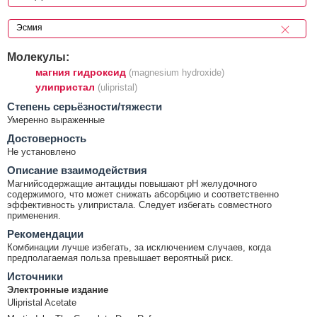
Молекулы:
магния гидроксид
(magnesium hydroxide)
улипристал
(ulipristal)
Cтепень серьёзности/тяжести
Умеренно выраженные
Достоверность
Не установлено
Описание взаимодействия
Магнийсодержащие антациды повышают рН желудочного
содержимого, что может снижать абсорбцию и соответственно
эффективность улипристала. Следует избегать совместного
применения.
Рекомендации
Комбинации лучше избегать, за исключением случаев, когда
предполагаемая польза превышает вероятный риск.
Источники
Электронные издание
Ulipristal Acetate