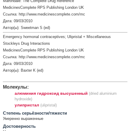
Martindale: The Complete Drug Reference
MedicinesComplete RPS Publishing London UK
Ссылка: http://www.medicinescomplete.com/mc
Дата: 09/03/2010
Автор(ы): Sweetman S (ed)
Emergency hormonal contraceptives; Ulipristal + Miscellaneous
Stockleys Drug Interactions
MedicinesComplete RPS Publishing London UK
Ссылка: http://www.medicinescomplete.com/mc
Дата: 09/03/2010
Автор(ы): Baxter K (ed)
Молекулы:
алюминия гидроксид высушенный
(dried aluminium
hydroxide)
улипристал
(ulipristal)
Cтепень серьёзности/тяжести
Умеренно выраженные
Достоверность