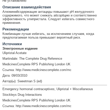
Не установлено
Описание взаимодействия
Алюминийсодержащие антациды повышают рН желудочного
содержимого, что может снижать абсорбцию и соответственно
эффективность улипристала. Следует избегать совместного
применения.
Рекомендации
Комбинации лучше избегать, за исключением случаев, когда
предполагаемая польза превышает вероятный риск.
Источники
Электронные издание
Ulipristal Acetate
Martindale: The Complete Drug Reference
MedicinesComplete RPS Publishing London UK
Ссылка: http://www.medicinescomplete.com/mc
Дата: 09/03/2010
Автор(ы): Sweetman S (ed)
Emergency hormonal contraceptives; Ulipristal + Miscellaneous
Stockleys Drug Interactions
MedicinesComplete RPS Publishing London UK
Ссылка: http://www.medicinescomplete.com/mc