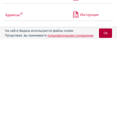
®
Адемпас
Инструкция
На сайте Видаль используются файлы cookie
®
АджиКолд
Хотмикс
Инструкция
Ok
Продолжая, вы принимаете
пользовательское соглашение
.
Адивит
Инструкция
Вход для специалистов
E-mail учетной записи Vidal:
Адолор
Инструкция
Пароль:
®
Азарга
Инструкция
Айронгард
Инструкция