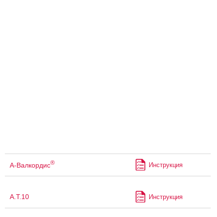
®
А-Валкордис
Инструкция
А.Т.10
Инструкция