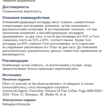
Умеренно выраженные
Достоверность
Ограниченная вероятность
Описание взаимодействия
Алюминийсодержащие антациды могут снижать сывороточную
концентрацию ралтегравира, возможно, путем связывания с
двухвалентными катионами. В исследованиях показали, что при
назначении алюминий- и магнийсодержащих антацидов
одновременно, за два часа, и после ралтегравира его AUC и Cmin
снижались почти на 51% и 63%, соответственно. Кроме того
антациды на 65% снижали Cmin ралтегравира, но в отдельном
исследовании увеличивали его Tmax на два часа. До появления
дополнительных доказательных данных совместное применение не
рекомендуется.
Рекомендации
Комбинации лучше избегать, за исключением случаев, когда
предполагаемая польза превышает вероятный риск.
Источники
Печатное издание
Effect of antacids on the pharmacokinetics of raltegravir in human
immunodeficiency virus-seronegative volunteers
Antimicrob Agents Chemother /Volume:54 Part:12/Dec Page:4999-5003 /
2010 / Kiser JJ, Bumpass JB, Meditz AL et al
Электронное издание
Raltegravir/Antacids