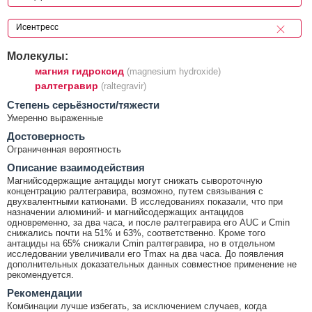
Молекулы:
магния гидроксид
(magnesium hydroxide)
ралтегравир
(raltegravir)
Cтепень серьёзности/тяжести
Умеренно выраженные
Достоверность
Ограниченная вероятность
Описание взаимодействия
Магнийсодержащие антациды могут снижать сывороточную
концентрацию ралтегравира, возможно, путем связывания с
двухвалентными катионами. В исследованиях показали, что при
назначении алюминий- и магнийсодержащих антацидов
одновременно, за два часа, и после ралтегравира его AUC и Cmin
снижались почти на 51% и 63%, соответственно. Кроме того
антациды на 65% снижали Cmin ралтегравира, но в отдельном
исследовании увеличивали его Tmax на два часа. До появления
дополнительных доказательных данных совместное применение не
рекомендуется.
Рекомендации
Комбинации лучше избегать, за исключением случаев, когда