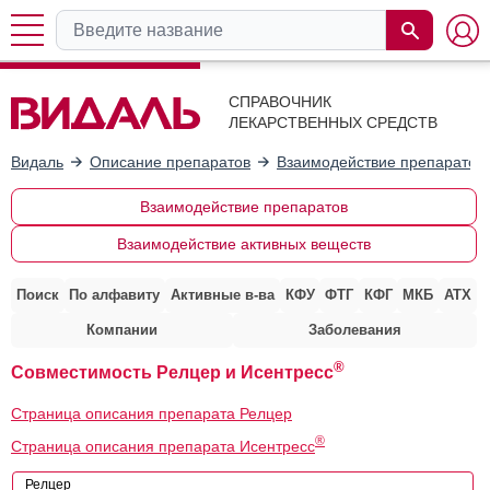
СПРАВОЧНИК
ЛЕКАРСТВЕННЫХ СРЕДСТВ
Видаль
Описание препаратов
Взаимодействие препаратов
Взаимодействие препаратов
Взаимодействие активных веществ
Поиск
По алфавиту
Активные в-ва
КФУ
ФТГ
КФГ
МКБ
АТХ
Компании
Заболевания
®
Совместимость Релцер и Исентресс
Страница описания препарата Релцер
®
Страница описания препарата Исентресс