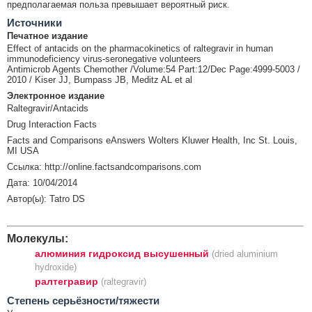
предполагаемая польза превышает вероятный риск.
Источники
Печатное издание
Effect of antacids on the pharmacokinetics of raltegravir in human
immunodeficiency virus-seronegative volunteers
Antimicrob Agents Chemother /Volume:54 Part:12/Dec Page:4999-5003 /
2010 / Kiser JJ, Bumpass JB, Meditz AL et al
Электронное издание
Raltegravir/Antacids
Drug Interaction Facts
Facts and Comparisons eAnswers Wolters Kluwer Health, Inc St. Louis,
MI USA
Ссылка: http://online.factsandcomparisons.com
Дата: 10/04/2014
Автор(ы): Tatro DS
Молекулы:
алюминия гидроксид высушенный
(dried aluminium
hydroxide)
ралтегравир
(raltegravir)
Cтепень серьёзности/тяжести