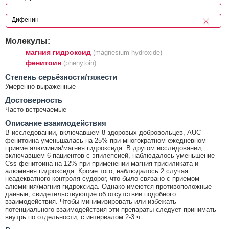
Молекулы:
магния гидроксид
(magnesium hydroxide)
фенитоин
(phenytoin)
Cтепень серьёзности/тяжести
Умеренно выраженные
Достоверность
Часто встречаемые
Описание взаимодействия
В исследовании, включавшем 8 здоровых добровольцев, AUC
фенитоина уменьшалась на 25% при многократном ежедневном
приеме алюминия/магния гидроксида. В другом исследовании,
включавшем 6 пациентов с эпилепсией, наблюдалось уменьшение
Css фенитоина на 12% при применении магния трисиликата и
алюминия гидроксида. Кроме того, наблюдалось 2 случая
неадекватного контроля судорог, что было связано с приемом
алюминия/магния гидроксида. Однако имеются противоположные
данные, свидетельствующие об отсутствии подобного
взаимодействия. Чтобы минимизировать или избежать
потенциального взаимодействия эти препараты следует принимать
внутрь по отдельности, с интервалом 2-3 ч.