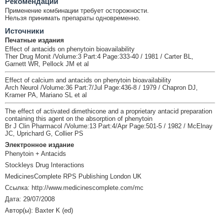
Рекомендации
Применение комбинации требует осторожности.
Нельзя принимать препараты одновременно.
Источники
Печатные издания
Effect of antacids on phenytoin bioavailability
Ther Drug Monit /Volume:3 Part:4 Page:333-40 / 1981 / Carter BL,
Garnett WR, Pellock JM et al
Effect of calcium and antacids on phenytoin bioavailability
Arch Neurol /Volume:36 Part:7/Jul Page:436-8 / 1979 / Chapron DJ,
Kramer PA, Mariano SL et al
The effect of activated dimethicone and a proprietary antacid preparation
containing this agent on the absorption of phenytoin
Br J Clin Pharmacol /Volume:13 Part:4/Apr Page:501-5 / 1982 / McElnay
JC, Uprichard G, Collier PS
Электронное издание
Phenytoin + Antacids
Stockleys Drug Interactions
MedicinesComplete RPS Publishing London UK
Ссылка: http://www.medicinescomplete.com/mc
Дата: 29/07/2008
Автор(ы): Baxter K (ed)