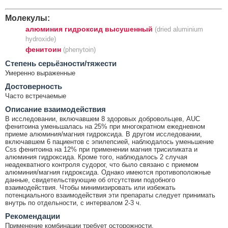
Молекулы:
алюминия гидроксид высушенный
(dried aluminium
hydroxide)
фенитоин
(phenytoin)
Cтепень серьёзности/тяжести
Умеренно выраженные
Достоверность
Часто встречаемые
Описание взаимодействия
В исследовании, включавшем 8 здоровых добровольцев, AUC
фенитоина уменьшалась на 25% при многократном ежедневном
приеме алюминия/магния гидроксида. В другом исследовании,
включавшем 6 пациентов с эпилепсией, наблюдалось уменьшение
Css фенитоина на 12% при применении магния трисиликата и
алюминия гидроксида. Кроме того, наблюдалось 2 случая
неадекватного контроля судорог, что было связано с приемом
алюминия/магния гидроксида. Однако имеются противоположные
данные, свидетельствующие об отсутствии подобного
взаимодействия. Чтобы минимизировать или избежать
потенциального взаимодействия эти препараты следует принимать
внутрь по отдельности, с интервалом 2-3 ч.
Рекомендации
Применение комбинации требует осторожности.