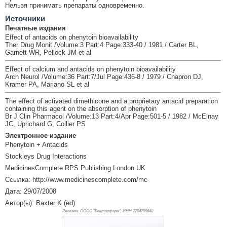
Нельзя принимать препараты одновременно.
Источники
Печатные издания
Effect of antacids on phenytoin bioavailability
Ther Drug Monit /Volume:3 Part:4 Page:333-40 / 1981 / Carter BL,
Garnett WR, Pellock JM et al
Effect of calcium and antacids on phenytoin bioavailability
Arch Neurol /Volume:36 Part:7/Jul Page:436-8 / 1979 / Chapron DJ,
Kramer PA, Mariano SL et al
The effect of activated dimethicone and a proprietary antacid preparation
containing this agent on the absorption of phenytoin
Br J Clin Pharmacol /Volume:13 Part:4/Apr Page:501-5 / 1982 / McElnay
JC, Uprichard G, Collier PS
Электронное издание
Phenytoin + Antacids
Stockleys Drug Interactions
MedicinesComplete RPS Publishing London UK
Ссылка: http://www.medicinescomplete.com/mc
Дата: 29/07/2008
Автор(ы): Baxter K (ed)
Реклама. ОООО "Векторфарм", ИНН 770
4799640