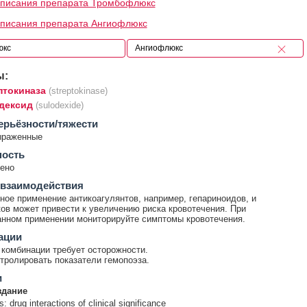
описания препарата Тромбофлюкс
описания препарата Ангиофлюкс
ы:
птокиназа
(streptokinase)
дексид
(sulodexide)
ерьёзности/тяжести
ыраженные
ность
ено
 взаимодействия
ое применение антикоагулянтов, например, гепариноидов, и
ов может привести к увеличению риска кровотечения. При
нном применении мониторируйте симптомы кровотечения.
ации
комбинации требует осторожности.
тролировать показатели гемопоэза.
и
здание
: drug interactions of clinical significance