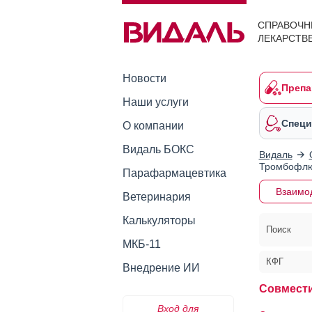
СПРАВОЧН
ЛЕКАРСТВ
Новости
Препа
Наши услуги
Специ
О компании
Видаль БОКС
Видаль
Тромбофлю
Парафармацевтика
Взаимо
Ветеринария
Калькуляторы
Поиск
МКБ-11
КФГ
Внедрение ИИ
Совмест
Вход для