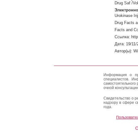
Drug Saf /Vo
Электронно
Urokinase Inj
Drug Facts 
Facts and Co
Ссылка: http
Дата: 19/11/
Автор(ы): W
Информация о пр
специалистов. Ин
самостоятельного 
очной консультации
Свидетельство о р
надзору в сфере с
года.
Пользовате
C