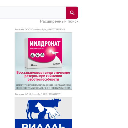
Расширенный поиск
Реклама. ООО «Гриндекс Рус», ИНН 772
6548343
Реклама. АО "Видаль Рус", ИНН 772
8043605