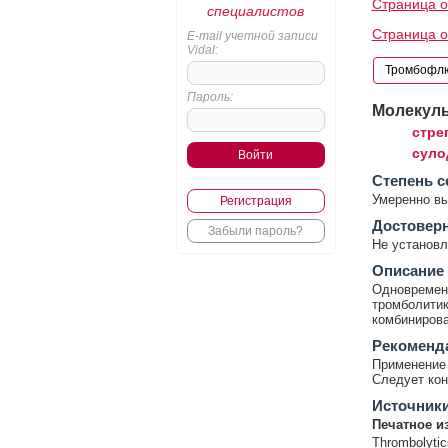
Страница 
специалистов
Страница 
E-mail учетной записи
Vidal:
Пароль:
Молекул
стре
суло
Cтепень с
Умеренно в
Регистрация
Достовер
Забыли пароль?
Не установл
Описание
Одновременн
тромболитик
комбинирова
Рекоменд
Применение 
Следует кон
Источник
Печатное и
Thrombolytics