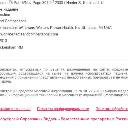
lume:23 Part:5/Nov Page:391-9 / 2000 / Harder S, Klinkhardt U
е издание
ection
and Comparisons
mparisons eAnswers Wolters Kluwer Health, Inc St. Louis, MI USA
://online.factsandcomparisons.com
2010
ickersham RM
епаратах, отпускаемых по рецепту, размещенная на сайте, предназн
формация, содержащаяся на сайте, не должна использоваться пациен
решения о применении представленных лекарственных препаратов и не мож
 врача.
егистрации средства массовой информации Эл № ФС77-79153 выдано Федер
вязи, информационных технологий и массовых коммуникаций (Роскомнадзор
льское соглашение
Политика конфиденциальности
Политика обработк
opyright
Справочник Видаль «Лекарственные препараты в Росси
©