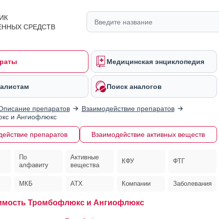
ИК
ЕННЫХ СРЕДСТВ
раты
Медицинская энциклопедия
алистам
Поиск аналогов
Описание препаратов
Взаимодействие препаратов
кс и Ангиофлюкс
действие препаратов
Взаимодействие активных веществ
По
Активные
КФУ
ФТГ
алфавиту
вещества
МКБ
АТХ
Компании
Заболевания
имость Тромбофлюкс и Ангиофлюкс