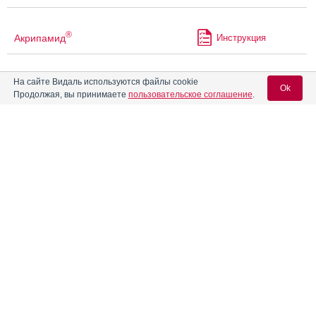
®
Акрипамид
Инструкция
®
На сайте Видаль используются файлы cookie
Акрипамид
ретард
Инструкция
Ok
Продолжая, вы принимаете
пользовательское соглашение
.
Акрипрес Амло
Инструкция
Вход для специалистов
E-mail учетной записи Vidal:
Акрипрес Инда
Инструкция
Пароль:
Акталипид
Инструкция
Активель
Инструкция
Регистрация
Забыли пароль?
®