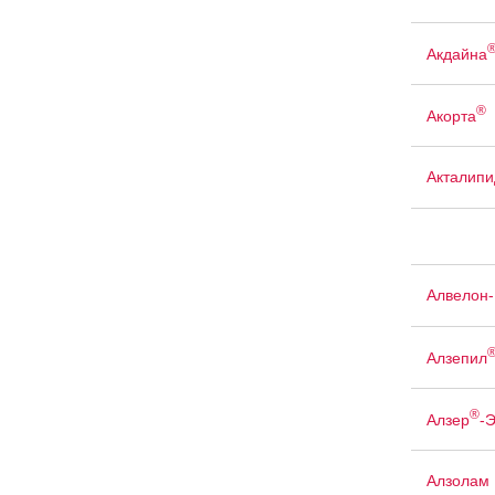
Акдайна
®
Акорта
Акталипи
Алвелон
Алзепил
®
Алзер
-
Алзолам