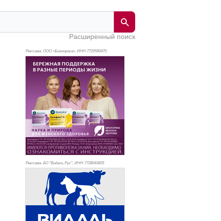
Расширенный поиск
Реклама. ООО «Бионорика», ИНН 772
9590470
Реклама. АО "Видаль Рус", ИНН 772
8043605