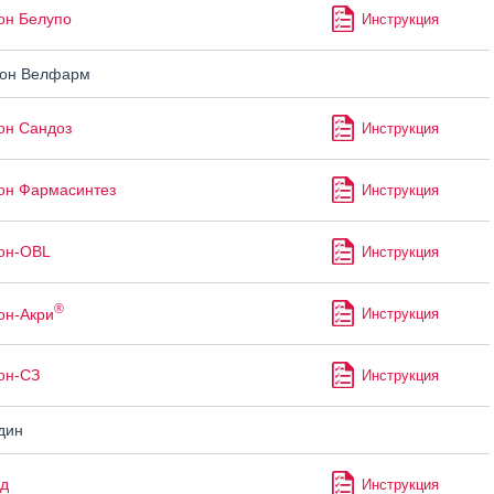
он Белупо
Инструкция
он Велфарм
он Сандоз
Инструкция
он Фармасинтез
Инструкция
он-OBL
Инструкция
®
он-Акри
Инструкция
он-СЗ
Инструкция
дин
д
Инструкция