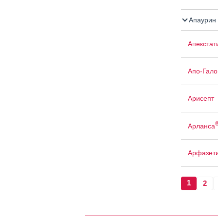
Апаурин
Апекстат
Апо-Гало
Арисепт
Арланса
Арфазет
1
2