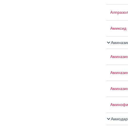
Алпразо
Амиксид
Аминази
Аминази
Аминази
Аминазин
Аминофи
Амиодар