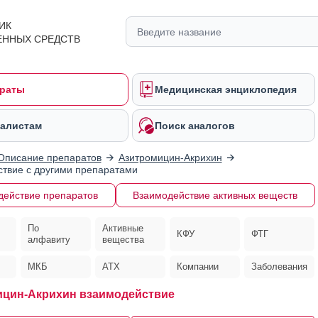
ИК
ЕННЫХ СРЕДСТВ
раты
Медицинская энциклопедия
алистам
Поиск аналогов
Описание препаратов
Азитромицин-Акрихин
твие с другими препаратами
действие препаратов
Взаимодействие активных веществ
По
Активные
КФУ
ФТГ
алфавиту
вещества
МКБ
АТХ
Компании
Заболевания
цин-Акрихин взаимодействие