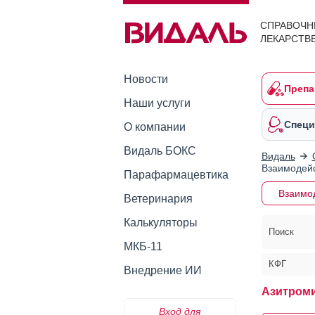
СПРАВОЧН
ЛЕКАРСТВ
Новости
Препа
Наши услуги
Специ
О компании
Видаль БОКС
Видаль
Взаимодейс
Парафармацевтика
Взаимо
Ветеринария
Калькуляторы
Поиск
МКБ-11
КФГ
Внедрение ИИ
Азитроми
Вход для