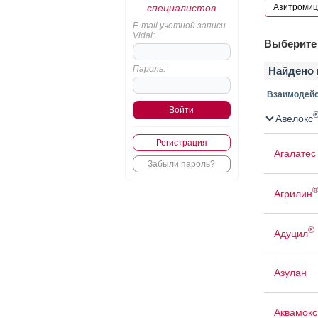
специалистов
E-mail учетной записи
Vidal:
Выберите 
Пароль:
Найдено 
Взаимодейс
Авелокс
Регистрация
Агалатес
Забыли пароль?
Агрилин
®
Адуцил
Азулан
Аквамокс