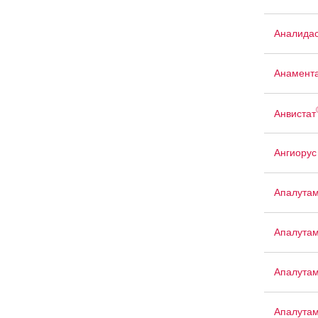
Аналида
Анамент
Анвистат
Ангиорус
Апалута
Апалута
Апалута
Апалута