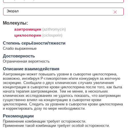
Молекулы:
азитромицин
(azithromycin)
циклоспорин
(ciclosporin)
Cтепень серьёзности/тяжести
Слабо выраженные
Достоверность
Ограниченная вероятность
Описание взаимодействия
Азитромицин может повышать уровни в сыворотке циклоспорина,
возможно, ингибируя Р-гликопротеин и/или конкурируя за желчную
экскрецию. Сообщали о двух клинических случаях увеличения
концентрации в сыворотке крови циклоспорина после того, как была
начата терапия азитромицином. Тем не менее, в нескольких
клинических исследованиях не удалось показать, что азитромицин
существенно влиял на концентрацию в сыворотке крови
циклоспорина. Следить за уровнем в сыворотке крови циклоспорина
и корректировать дозу по мере необходимости.
Рекомендации
Применение комбинации требует осторожности.
Применение такой комбинации требует особой осторожности.