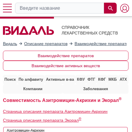
СПРАВОЧНИК
ЛЕКАРСТВЕННЫХ СРЕДСТВ
Видаль
Описание препаратов
Взаимодействие препаратов
Взаимодействие препаратов
Взаимодействие активных веществ
Поиск
По алфавиту
Активные в-ва
КФУ
ФТГ
КФГ
МКБ
АТХ
Компании
Заболевания
®
Совместимость Азитромицин-Акрихин и Экорал
Страница описания препарата Азитромицин-Акрихин
®
Страница описания препарата Экорал