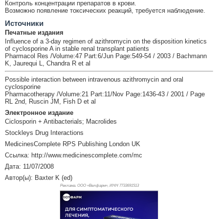
Контроль концентрации препаратов в крови.
Возможно появление токсических реакций, требуется наблюдение.
Источники
Печатные издания
Influence of a 3-day regimen of azithromycin on the disposition kinetics
of cyclosporine A in stable renal transplant patients
Pharmacol Res /Volume:47 Part:6/Jun Page:549-54 / 2003 / Bachmann
K, Jaurequi L, Chandra R et al
Possible interaction between intravenous azithromycin and oral
cyclosporine
Pharmacotherapy /Volume:21 Part:11/Nov Page:1436-43 / 2001 / Page
RL 2nd, Ruscin JM, Fish D et al
Электронное издание
Ciclosporin + Antibacterials; Macrolides
Stockleys Drug Interactions
MedicinesComplete RPS Publishing London UK
Ссылка: http://www.medicinescomplete.com/mc
Дата: 11/07/2008
Автор(ы): Baxter K (ed)
Реклама. ООО «Велфарм», ИНН 773
3691513