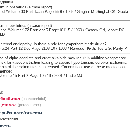
здания
m in obstetrics (a case report)
ed /Volume:30 Part:1/Jan Page:55-6 / 1984 / Singhal M, Singhal CK, Gupta
m in obstetrics (a case report)
soc /Volume:172 Part:Mar 5 Page:1011-5 / 1960 / Casady GN, Moore DC,
 LD
erebral angiopathy. Is there a role for sympathomimetic drugs?
me:24 Part:12/Dec Page:2108-10 / 1993 / Raroque HG Jr, Tesfa G, Purdy P
e of alpha agonists and ergot alkaloids may result in additive vasopressor
risk for vasoconstriction leading to severe hypertension, cerebral ischaemia
emia of the extremities is increased. Concomitant use of these medications
mmended.
olume:15 Part:2 Page:105-18 / 2001 / Eadie MJ
ы:
барбитал
(phenobarbital)
цетамол
(paracetamol)
ерьёзности/тяжести
ыраженные
ность