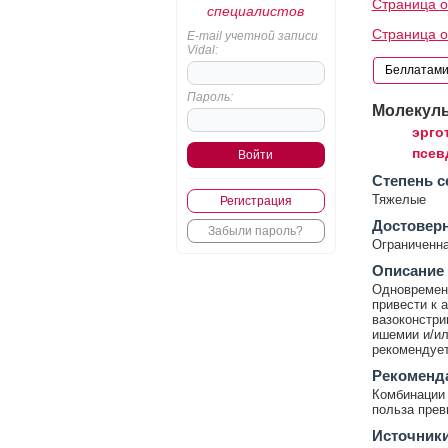
Страница о
специалистов
Страница 
E-mail учетной записи
Vidal:
Пароль:
Молекул
эрго
псев
Cтепень с
Тяжелые
Регистрация
Достовер
Забыли пароль?
Ограниченна
Описание
Одновремен
привести к
вазоконстри
ишемии и/ил
рекомендует
Рекоменд
Комбинации 
польза прев
Источник