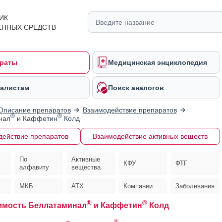
ИК
ЕННЫХ СРЕДСТВ
раты
Медицинская энциклопедия
алистам
Поиск аналогов
Описание препаратов
Взаимодействие препаратов
®
®
нал
и Каффетин
Колд
действие препаратов
Взаимодействие активных веществ
По
Активные
КФУ
ФТГ
алфавиту
вещества
МКБ
АТХ
Компании
Заболевания
®
®
имость Беллатаминал
и Каффетин
Колд
®