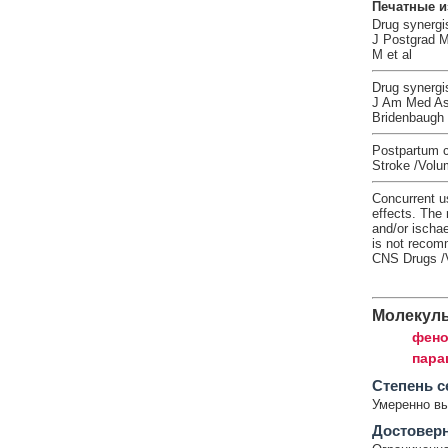
Печатные и
Drug synergis
J Postgrad M
M et al
Drug synergis
J Am Med As
Bridenbaugh
Postpartum c
Stroke /Volu
Concurrent us
effects. The 
and/or ischa
is not reco
CNS Drugs /V
Молекул
фено
пара
Cтепень с
Умеренно в
Достовер