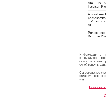
Am J Dis Chi
Harbison R et
A novel mech
phenobarbita
J Pharmacol 
AE
Paracetamol d
Br J Clin Ph
Информация о пр
специалистов. Ин
самостоятельного 
очной консультации
Свидетельство о р
надзору в сфере с
года.
Пользовате
C