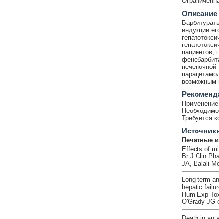
Ограниченна
Описание
Барбитураты
индукции ег
гепатотокси
гепатотокси
пациентов, 
фенобарбита
печеночной 
парацетамол
возможным п
Рекоменд
Применение 
Необходимо 
Требуется к
Источник
Печатные и
Effects of m
Br J Clin Ph
JA, Balali-M
Long-term an
hepatic failur
Hum Exp Toxi
O'Grady JG e
Death in an 