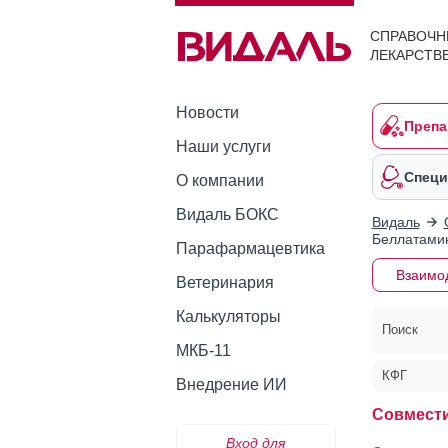
СПРАВОЧН
ЛЕКАРСТВ
Новости
Препа
Наши услуги
Специ
О компании
Видаль БОКС
Видаль
Беллатами
Парафармацевтика
Взаимо
Ветеринария
Калькуляторы
Поиск
МКБ-11
КФГ
Внедрение ИИ
Совмест
Вход для