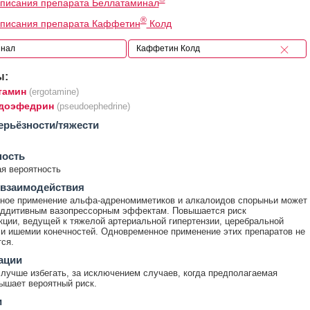
писания препарата Беллатаминал
®
описания препарата Каффетин
Колд
ы:
тамин
(ergotamine)
доэфедрин
(pseudoephedrine)
ерьёзности/тяжести
ность
я вероятность
 взаимодействия
ное применение альфа-адреномиметиков и алкалоидов спорыньи может
 аддитивным вазопрессорным эффектам. Повышается риск
кции, ведущей к тяжелой артериальной гипертензии, церебральной
и ишемии конечностей. Одновременное применение этих препаратов не
ся.
ации
лучше избегать, за исключением случаев, когда предполагаемая
ышает вероятный риск.
и