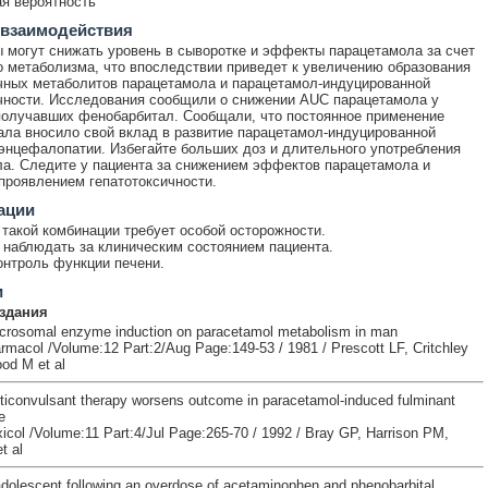
я вероятность
 взаимодействия
 могут снижать уровень в сыворотке и эффекты парацетамола за счет
о метаболизма, что впоследствии приведет к увеличению образования
чных метаболитов парацетамола и парацетамол-индуцированной
чности. Исследования сообщили о снижении AUC парацетамола у
получавших фенобарбитал. Сообщали, что постоянное применение
ла вносило свой вклад в развитие парацетамол-индуцированной
энцефалопатии. Избегайте больших доз и длительного употребления
а. Следите у пациента за снижением эффектов парацетамола и
роявлением гепатотоксичности.
ации
такой комбинации требует особой осторожности.
наблюдать за клиническим состоянием пациента.
онтроль функции печени.
и
здания
icrosomal enzyme induction on paracetamol metabolism in man
armacol /Volume:12 Part:2/Aug Page:149-53 / 1981 / Prescott LF, Critchley
ood M et al
ticonvulsant therapy worsens outcome in paracetamol-induced fulminant
e
col /Volume:11 Part:4/Jul Page:265-70 / 1992 / Bray GP, Harrison PM,
t al
adolescent following an overdose of acetaminophen and phenobarbital