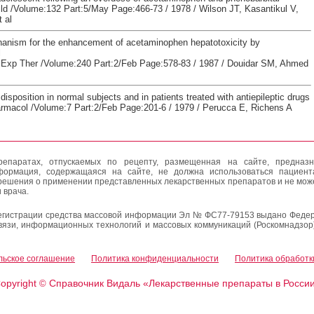
ld /Volume:132 Part:5/May Page:466-73 / 1978 / Wilson JT, Kasantikul V,
 al
anism for the enhancement of acetaminophen hepatotoxicity by
l
Exp Ther /Volume:240 Part:2/Feb Page:578-83 / 1987 / Douidar SM, Ahmed
isposition in normal subjects and in patients treated with antiepileptic drugs
armacol /Volume:7 Part:2/Feb Page:201-6 / 1979 / Perucca E, Richens A
епаратах, отпускаемых по рецепту, размещенная на сайте, предназн
формация, содержащаяся на сайте, не должна использоваться пациен
решения о применении представленных лекарственных препаратов и не мож
 врача.
егистрации средства массовой информации Эл № ФС77-79153 выдано Федер
вязи, информационных технологий и массовых коммуникаций (Роскомнадзор
льское соглашение
Политика конфиденциальности
Политика обработк
opyright
Справочник Видаль «Лекарственные препараты в Росси
©