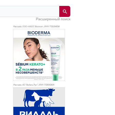
Расширенный поиск
Реклама. ООО «НАОС Восток», ИНН 772
0394094
Реклама. АО "Видаль Рус", ИНН 772
8043605