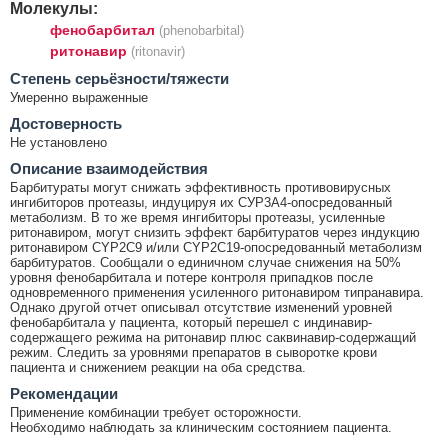
Молекулы:
фенобарбитал
(phenobarbital)
ритонавир
(ritonavir)
Cтепень серьёзности/тяжести
Умеренно выраженные
Достоверность
Не установлено
Описание взаимодействия
Барбитураты могут снижать эффективность противовирусных
ингибиторов протеазы, индуцируя их СУР3А4-опосредованный
метаболизм. В то же время ингибиторы протеазы, усиленные
ритонавиром, могут снизить эффект барбитуратов через индукцию
ритонавиром CYP2C9 и/или CYP2C19-опосредованный метаболизм
барбитуратов. Сообщали о единичном случае снижения на 50%
уровня фенобарбитала и потере контроля припадков после
одновременного применения усиленного ритонавиром типранавира.
Однако другой отчет описывал отсутствие изменений уровней
фенобарбитала у пациента, который перешел с индинавир-
содержащего режима на ритонавир плюс саквинавир-содержащий
режим. Следить за уровнями препаратов в сыворотке крови
пациента и снижением реакции на оба средства.
Рекомендации
Применение комбинации требует осторожности.
Необходимо наблюдать за клиническим состоянием пациента.