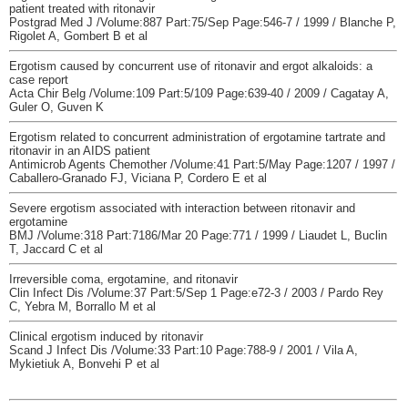
patient treated with ritonavir
Postgrad Med J /Volume:887 Part:75/Sep Page:546-7 / 1999 / Blanche P,
Rigolet A, Gombert B et al
Ergotism caused by concurrent use of ritonavir and ergot alkaloids: a
case report
Acta Chir Belg /Volume:109 Part:5/109 Page:639-40 / 2009 / Cagatay A,
Guler O, Guven K
Ergotism related to concurrent administration of ergotamine tartrate and
ritonavir in an AIDS patient
Antimicrob Agents Chemother /Volume:41 Part:5/May Page:1207 / 1997 /
Caballero-Granado FJ, Viciana P, Cordero E et al
Severe ergotism associated with interaction between ritonavir and
ergotamine
BMJ /Volume:318 Part:7186/Mar 20 Page:771 / 1999 / Liaudet L, Buclin
T, Jaccard C et al
Irreversible coma, ergotamine, and ritonavir
Clin Infect Dis /Volume:37 Part:5/Sep 1 Page:e72-3 / 2003 / Pardo Rey
C, Yebra M, Borrallo M et al
Clinical ergotism induced by ritonavir
Scand J Infect Dis /Volume:33 Part:10 Page:788-9 / 2001 / Vila A,
Mykietiuk A, Bonvehi P et al