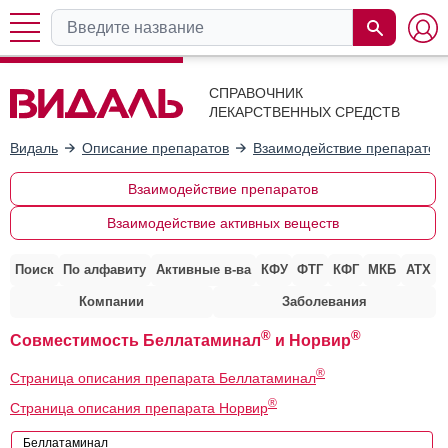
СПРАВОЧНИК
ЛЕКАРСТВЕННЫХ СРЕДСТВ
Видаль
Описание препаратов
Взаимодействие препаратов
Взаимодействие препаратов
Взаимодействие активных веществ
Поиск
По алфавиту
Активные в-ва
КФУ
ФТГ
КФГ
МКБ
АТХ
Компании
Заболевания
®
®
Совместимость Беллатаминал
и Норвир
®
Страница описания препарата Беллатаминал
®
Страница описания препарата Норвир