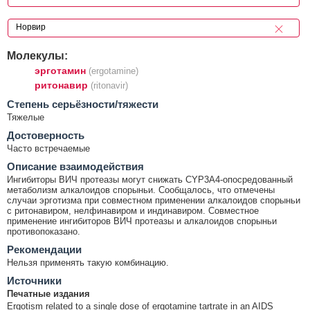
Молекулы:
эрготамин
(ergotamine)
ритонавир
(ritonavir)
Cтепень серьёзности/тяжести
Тяжелые
Достоверность
Часто встречаемые
Описание взаимодействия
Ингибиторы ВИЧ протеазы могут снижать CYP3A4-опосредованный
метаболизм алкалоидов спорыньи. Сообщалось, что отмечены
случаи эрготизма при совместном применении алкалоидов спорыньи
с ритонавиром, нелфинавиром и индинавиром. Совместное
применение ингибиторов ВИЧ протеазы и алкалоидов спорыньи
противопоказано.
Рекомендации
Нельзя применять такую комбинацию.
Источники
Печатные издания
Ergotism related to a single dose of ergotamine tartrate in an AIDS