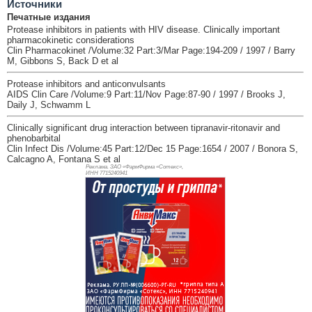
Источники
Печатные издания
Protease inhibitors in patients with HIV disease. Clinically important
pharmacokinetic considerations
Clin Pharmacokinet /Volume:32 Part:3/Mar Page:194-209 / 1997 / Barry
M, Gibbons S, Back D et al
Protease inhibitors and anticonvulsants
AIDS Clin Care /Volume:9 Part:11/Nov Page:87-90 / 1997 / Brooks J,
Daily J, Schwamm L
Clinically significant drug interaction between tipranavir-ritonavir and
phenobarbital
Clin Infect Dis /Volume:45 Part:12/Dec 15 Page:1654 / 2007 / Bonora S,
Calcagno A, Fontana S et al
Реклама. ЗАО «ФармФирма «Сотекс»,
ИНН 771
5240941