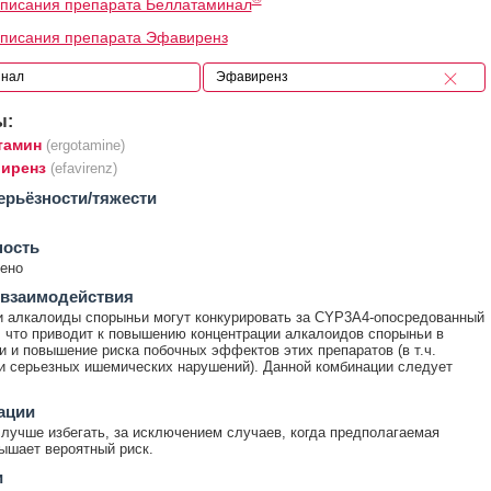
писания препарата Беллатаминал
описания препарата Эфавиренз
ы:
тамин
(ergotamine)
иренз
(efavirenz)
ерьёзности/тяжести
ность
ено
 взаимодействия
 алкалоиды спорыньи могут конкурировать за CYP3A4-опосредованный
 что приводит к повышению концентрации алкалоидов спорыньи в
и и повышение риска побочных эффектов этих препаратов (в т.ч.
и серьезных ишемических нарушений). Данной комбинации следует
ации
лучше избегать, за исключением случаев, когда предполагаемая
ышает вероятный риск.
и