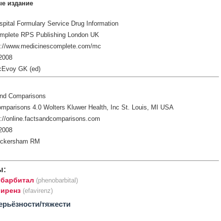
е издание
pital Formulary Service Drug Information
mplete RPS Publishing London UK
p://www.medicinescomplete.com/mc
2008
cEvoy GK (ed)
and Comparisons
mparisons 4.0 Wolters Kluwer Health, Inc St. Louis, MI USA
://online.factsandcomparisons.com
2008
ickersham RM
ы:
барбитал
(phenobarbital)
иренз
(efavirenz)
ерьёзности/тяжести