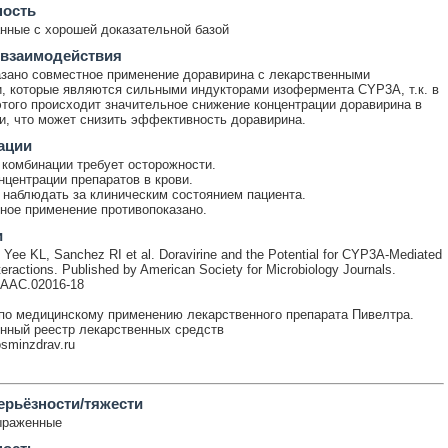
ность
ные с хорошей доказательной базой
 взаимодействия
зано совместное применение доравирина с лекарственными
, которые являются сильными индукторами изофермента CYP3A, т.к. в
этого происходит значительное снижение концентрации доравирина в
и, что может снизить эффективность доравирина.
ации
комбинации требует осторожности.
нцентрации препаратов в крови.
наблюдать за клиническим состоянием пациента.
ое применение противопоказано.
и
, Yee KL, Sanchez RI et al. Doravirine and the Potential for CYP3A-Mediated
teractions. Published by American Society for Microbiology Journals.
/AAC.02016-18
по медицинскому применению лекарственного препарата Пивелтра.
нный реестр лекарственных средств
rosminzdrav.ru
ерьёзности/тяжести
ыраженные