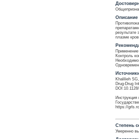
Достовер
Общепризнан
Описание
Противопока
препаратами
результате 
плазме кров
Рекоменд
Применение 
Контроль ко
Необходимо 
Одновременн
Источник
Khalilieh SG
Drug-Drug In
DOI:10.1128
Инструкция 
Государстве
https://grls.
Cтепень с
Умеренно в