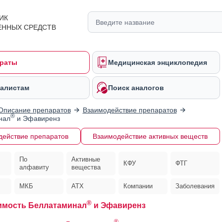
ИК
ЕННЫХ СРЕДСТВ
раты
Медицинская энциклопедия
алистам
Поиск аналогов
Описание препаратов
Взаимодействие препаратов
®
нал
и Эфавиренз
действие препаратов
Взаимодействие активных веществ
По
Активные
КФУ
ФТГ
алфавиту
вещества
МКБ
АТХ
Компании
Заболевания
®
имость Беллатаминал
и Эфавиренз
®