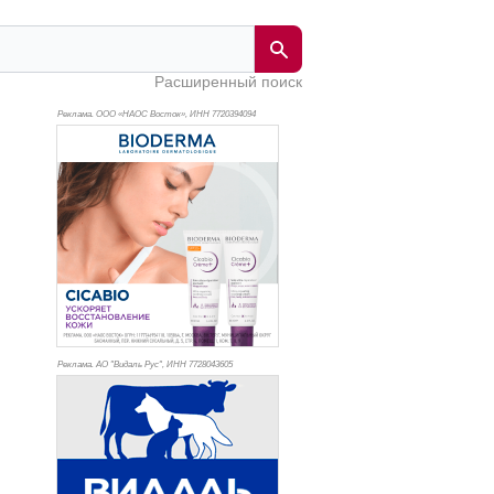
Расширенный поиск
Реклама. ООО «НАОС Восток», ИНН 772
0394094
Реклама. АО "Видаль Рус", ИНН 772
8043605