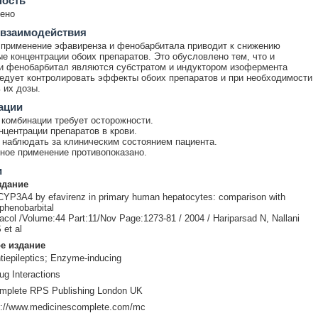
ность
ено
 взаимодействия
применение эфавиренза и фенобарбитала приводит к снижению
е концентрации обоих препаратов. Это обусловлено тем, что и
и фенобарбитал являются субстратом и индуктором изофермента
дует контролировать эффекты обоих препаратов и при необходимости
 их дозы.
ации
комбинации требует осторожности.
нцентрации препаратов в крови.
наблюдать за клиническим состоянием пациента.
ое применение противопоказано.
и
здание
 CYP3A4 by efavirenz in primary human hepatocytes: comparison with
phenobarbital
acol /Volume:44 Part:11/Nov Page:1273-81 / 2004 / Hariparsad N, Nallani
et al
е издание
iepileptics; Enzyme-inducing
ug Interactions
mplete RPS Publishing London UK
p://www.medicinescomplete.com/mc