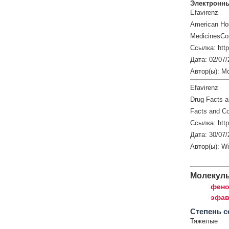
Электронны
Efavirenz
American Hos
MedicinesCo
Ссылка: htt
Дата: 02/07/
Автор(ы): M
Efavirenz
Drug Facts 
Facts and Co
Ссылка: http
Дата: 30/07/
Автор(ы): W
Молекул
фено
эфав
Cтепень с
Тяжелые