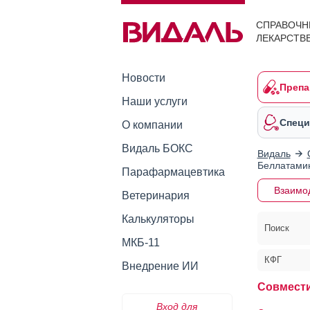
СПРАВОЧН
ЛЕКАРСТВ
Новости
Препа
Наши услуги
Специ
О компании
Видаль БОКС
Видаль
Беллатами
Парафармацевтика
Взаимо
Ветеринария
Калькуляторы
Поиск
МКБ-11
КФГ
Внедрение ИИ
Совмест
Вход для