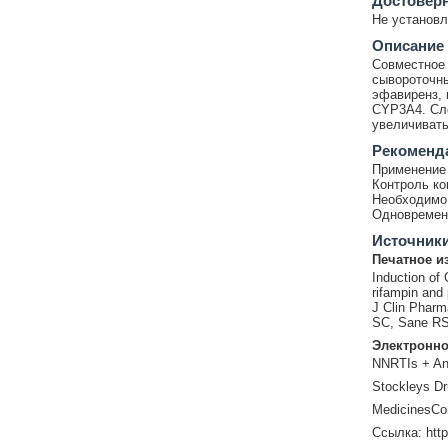
Достовер
Не установл
Описание
Совместное 
сывороточны
эфавиренз, 
CYP3A4. Сле
увеличивать
Рекоменд
Применение 
Контроль ко
Необходимо 
Одновременн
Источник
Печатное и
Induction of
rifampin and 
J Clin Pharm
SC, Sane RS 
Электронно
NNRTIs + Ant
Stockleys Dr
MedicinesCo
Ссылка: htt