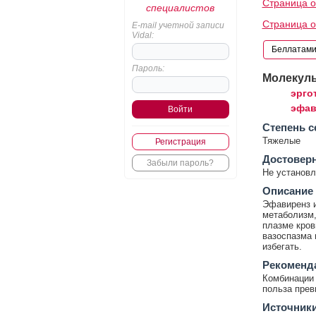
Страница о
специалистов
Страница 
E-mail учетной записи
Vidal:
Пароль:
Молекул
эрго
эфав
Cтепень с
Тяжелые
Регистрация
Достовер
Забыли пароль?
Не установл
Описание
Эфавиренз и
метаболизм,
плазме кров
вазоспазма 
избегать.
Рекоменд
Комбинации 
польза прев
Источник