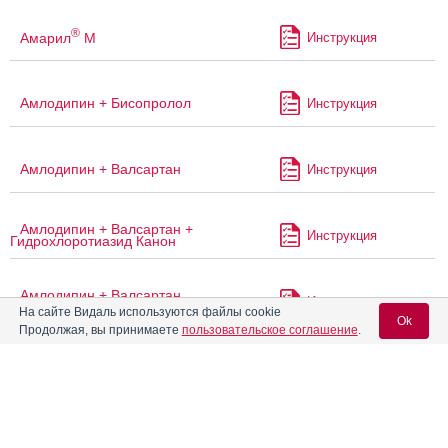
®
Амарил
М
Инструкция
Амлодипин + Бисопролол
Инструкция
Амлодипин + Валсартан
Инструкция
Амлодипин + Валсартан +
Инструкция
Гидрохлоротиазид Канон
Амлодипин + Валсартан
Инструкция
Вертекс
На сайте Видаль используются файлы cookie
Ok
Продолжая, вы принимаете
пользовательское соглашение
.
Амлодипин + Валсартан
Инструкция
Канон
Вход для специалистов
Амлодипин + Индапамид +
E-mail учетной записи Vidal:
Инструкция
Периндоприла аргинин-тад