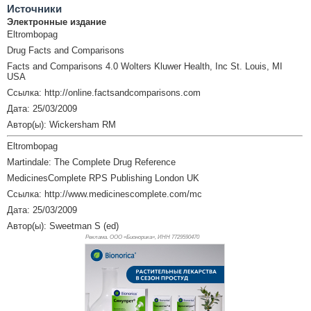
Источники
Электронные издание
Eltrombopag
Drug Facts and Comparisons
Facts and Comparisons 4.0 Wolters Kluwer Health, Inc St. Louis, MI
USA
Ссылка: http://online.factsandcomparisons.com
Дата: 25/03/2009
Автор(ы): Wickersham RM
Eltrombopag
Martindale: The Complete Drug Reference
MedicinesComplete RPS Publishing London UK
Ссылка: http://www.medicinescomplete.com/mc
Дата: 25/03/2009
Автор(ы): Sweetman S (ed)
Реклама. ООО «Бионорика», ИНН 772
9590470