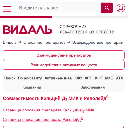
СПРАВОЧНИК
ЛЕКАРСТВЕННЫХ СРЕДСТВ
Видаль
Описание препаратов
Взаимодействие препаратов
Взаимодействие препаратов
Взаимодействие активных веществ
Поиск
По алфавиту
Активные в-ва
КФУ
ФТГ
КФГ
МКБ
АТХ
Компании
Заболевания
®
Совместимость Кальций-Д
-МИК и Револейд
3
Страница описания препарата Кальций-Д
-МИК
3
®
Страница описания препарата Револейд