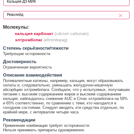
Молекулы:
кальция карбонат
(calcium carbonate)
элтромбопаг
(eltrombopag)
Cтепень серьёзности/тяжести
Требующие осторожности
Достоверность
Ограниченная вероятность
Описание взаимодействия
Поливалентные катионы, например, кальция, могут образовывать
хелаты и, следовательно, уменьшать желудочно-кишечную
абсорбцию элтромбопага. Сообщали, что у испытуемых, получавших
питание с высоким содержанием жиров и высоким содержанием
кальция, наблюдалось снижение AUC и Cmax элтромбопага на 59%
и 65% соответственно, по сравнению с теми, кто находился в
голодном состоянии. Следует вводить эти средства отдельно, по
крайней мере, с интервалом четыре часа.
Рекомендации
Применение комбинации требует осторожности.
Нельзя принимать препараты одновременно.