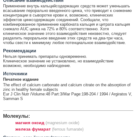
Описание взаимодействия
Применение внутрь кальцийсодержащих средств может уменьшать
всасывание перорально введенного цинка, что приводит к снижению
концентрации в сыворотке крови и, возможно, клинических
эффектов цинксодержащих соединений. Сообщали, что
комбинированное применение карбоната кальция и цитрата кальция
снижало AUC цинка на 72% и 80% соответственно. Хотя
клиническое значение этого взаимодействия неизвестно, следует
разделить пероральное введение этих средств на два-три часа,
чтобы свести к минимуму любое потенциальное взаимодействие.
Рекомендации
Нельзя принимать препараты одновременно.
Клиническое значение не установлено, но взаимодействие
возможно, необходимо наблюдение.
Источники
Печатное издание
The effect of calcium carbonate and calcium citrate on the absorption of
zinc in healthy female subjects
Eur J Clin Nutr /Volume:48 Part:3/Mar Page:198-204 / 1994 / Argiratos V,
Samman S
Молекулы:
магния оксид
(magnesium oxide)
железа фумарат
(ferrous fumarate)