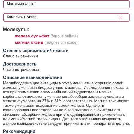
Молекулы:
железа сульфат
(ferrous sulfate)
магния оксид
(magnesium oxide)
Cтепень серьёзности/тяжести
Слабо выраженные
Достоверность
Часто встречаемые
Описание взаимодействия
Магнийсодержащие антациды могут уменьшать абсорбцию солей
железа, уменьшая биодоступность железа. Исследования показали,
что при применении алюминий/магний гидроксида и магния
карбоната отмечается уменьшение абсорбции железа сульфата и
железа фумарата на 37% и 31% соответственно. Магния трисиликат
также уменьшает всасывание солей железа. Однако, в
изолированном исследовании не было выявлено значительного
снижения абсорбции железа при его одновременном применении с
алюминий/магний гидроксидом. Для того чтобы минимизировать
данное взаимодействие следует принимать эти препараты отдельно.
Рекомендации