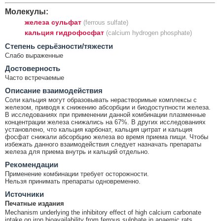
Молекулы:
железа сульфат
(ferrous sulfate)
кальция гидрофосфат
(calcium hydrogen phosphate)
Cтепень серьёзности/тяжести
Слабо выраженные
Достоверность
Часто встречаемые
Описание взаимодействия
Соли кальция могут образовывать нерастворимые комплексы с
железом, приводя к снижению абсорбции и биодоступности железа.
В исследованиях при применении данной комбинации плазменные
концентрации железа снижались на 67%. В других исследованиях
установлено, что кальция карбонат, кальция цитрат и кальция
фосфат снижали абсорбцию железа во время приема пищи. Чтобы
избежать данного взаимодействия следует назначать препараты
железа для приема внутрь и кальций отдельно.
Рекомендации
Применение комбинации требует осторожности.
Нельзя принимать препараты одновременно.
Источники
Печатные издания
Mechanism underlying the inhibitory effect of high calcium carbonate
intake on iron bioavailability from ferrous sulphate in anaemic rats