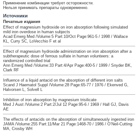
Применение комбинации требует осторожности.
Нельзя принимать препараты одновременно.
Источники
Печатные издания
Effect of magnesium hydroxide on iron absorption following simulated
mild iron overdose in human subjects
Acad Emerg Med /Volume:5 Part:10/Oct Page:961-5 / 1998 / Wallace
KL, Curry SC, LoVecchio F et al
Effect of magnesium hydroxide administration on iron absorption after a
subtherapeutic dose of ferrous sulfate in human volunteers: a
randomized controlled trial
Ann Emerg Med /Volume:33 Part:4/Apr Page:400-5 / 1999 / Snyder BK,
Clark RF
Influence of a liquid antacid on the absorption of different iron salts
Scand J Haematol Suppl /Volume:28 Page:65-77 / 1976 / Ekenved G,
Halvorsen L, Solvell L
Inhibition of iron absorption by magnesium trisilicate
Med J Aust /Volume:2 Part:2/Jul 12 Page:95-6 / 1969 / Hall GJ, Davis
AE
The effects of antacids on the absorption of simultaneously ingested iron
JAMA /Volume:255 Part:11/Mar 21 Page:1468-70 / 1986 / O’Neil-Cutting
MA, Crosby WH