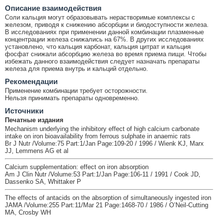
Описание взаимодействия
Соли кальция могут образовывать нерастворимые комплексы с
железом, приводя к снижению абсорбции и биодоступности железа.
В исследованиях при применении данной комбинации плазменные
концентрации железа снижались на 67%. В других исследованиях
установлено, что кальция карбонат, кальция цитрат и кальция
фосфат снижали абсорбцию железа во время приема пищи. Чтобы
избежать данного взаимодействия следует назначать препараты
железа для приема внутрь и кальций отдельно.
Рекомендации
Применение комбинации требует осторожности.
Нельзя принимать препараты одновременно.
Источники
Печатные издания
Mechanism underlying the inhibitory effect of high calcium carbonate
intake on iron bioavailability from ferrous sulphate in anaemic rats
Br J Nutr /Volume:75 Part:1/Jan Page:109-20 / 1996 / Wienk KJ, Marx
JJ, Lemmens AG et al
Calcium supplementation: effect on iron absorption
Am J Clin Nutr /Volume:53 Part:1/Jan Page:106-11 / 1991 / Cook JD,
Dassenko SA, Whittaker P
The effects of antacids on the absorption of simultaneously ingested iron
JAMA /Volume:255 Part:11/Mar 21 Page:1468-70 / 1986 / O’Neil-Cutting
MA, Crosby WH