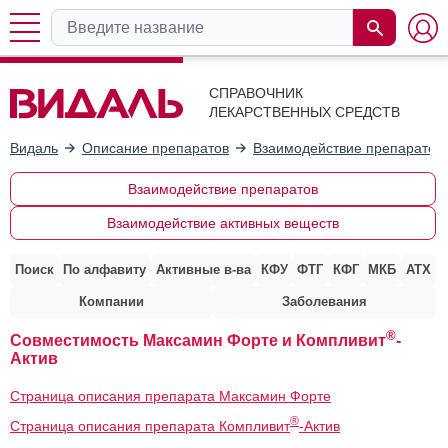
СПРАВОЧНИК
ЛЕКАРСТВЕННЫХ СРЕДСТВ
Видаль
Описание препаратов
Взаимодействие препаратов
Взаимодействие препаратов
Взаимодействие активных веществ
Поиск
По алфавиту
Активные в-ва
КФУ
ФТГ
КФГ
МКБ
АТХ
Компании
Заболевания
®
Совместимость Максамин Форте и Компливит
-
Актив
Страница описания препарата Максамин Форте
®
Страница описания препарата Компливит
-Актив