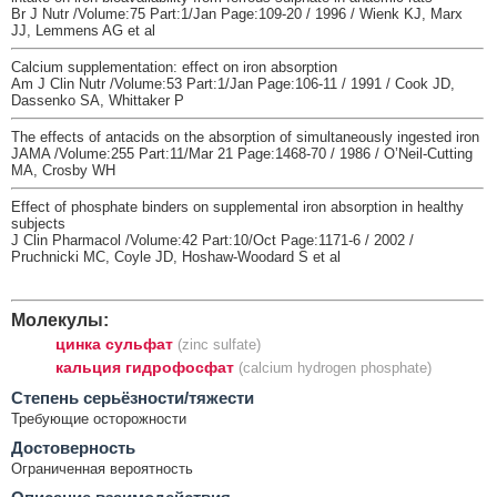
Br J Nutr /Volume:75 Part:1/Jan Page:109-20 / 1996 / Wienk KJ, Marx
JJ, Lemmens AG et al
Calcium supplementation: effect on iron absorption
Am J Clin Nutr /Volume:53 Part:1/Jan Page:106-11 / 1991 / Cook JD,
Dassenko SA, Whittaker P
The effects of antacids on the absorption of simultaneously ingested iron
JAMA /Volume:255 Part:11/Mar 21 Page:1468-70 / 1986 / O’Neil-Cutting
MA, Crosby WH
Effect of phosphate binders on supplemental iron absorption in healthy
subjects
J Clin Pharmacol /Volume:42 Part:10/Oct Page:1171-6 / 2002 /
Pruchnicki MC, Coyle JD, Hoshaw-Woodard S et al
Молекулы:
цинка сульфат
(zinc sulfate)
кальция гидрофосфат
(calcium hydrogen phosphate)
Cтепень серьёзности/тяжести
Требующие осторожности
Достоверность
Ограниченная вероятность