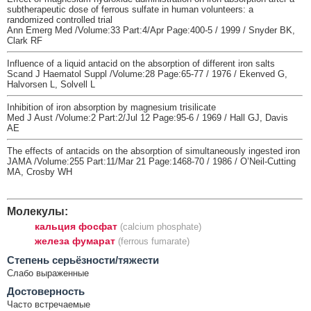
subtherapeutic dose of ferrous sulfate in human volunteers: a
randomized controlled trial
Ann Emerg Med /Volume:33 Part:4/Apr Page:400-5 / 1999 / Snyder BK,
Clark RF
Influence of a liquid antacid on the absorption of different iron salts
Scand J Haematol Suppl /Volume:28 Page:65-77 / 1976 / Ekenved G,
Halvorsen L, Solvell L
Inhibition of iron absorption by magnesium trisilicate
Med J Aust /Volume:2 Part:2/Jul 12 Page:95-6 / 1969 / Hall GJ, Davis
AE
The effects of antacids on the absorption of simultaneously ingested iron
JAMA /Volume:255 Part:11/Mar 21 Page:1468-70 / 1986 / O’Neil-Cutting
MA, Crosby WH
Молекулы:
кальция фосфат
(calcium phosphate)
железа фумарат
(ferrous fumarate)
Cтепень серьёзности/тяжести
Слабо выраженные
Достоверность
Часто встречаемые