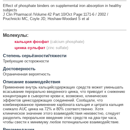
Effect of phosphate binders on supplemental iron absorption in healthy
subjects
J Clin Pharmacol /Volume:42 Part:10/Oct Page:1171-6 / 2002 /
Pruchnicki MC, Coyle JD, Hoshaw-Woodard S et al
Молекулы:
кальция фосфат
(calcium phosphate)
цинка сульфат
(zinc sulfate)
Cтепень серьёзности/тяжести
Требующие осторожности
Достоверность
Ограниченная вероятность
Описание взаимодействия
Применение внутрь кальцийсодержащих средств может уменьшать
всасывание перорально введенного цинка, что приводит к снижению
концентрации в сыворотке крови и, возможно, клинических
эффектов цинксодержащих соединений. Сообщали, что
комбинированное применение карбоната кальция и цитрата кальция
снижало AUC цинка на 72% и 80% соответственно. Хотя
клиническое значение этого взаимодействия неизвестно, следует
разделить пероральное введение этих средств на два-три часа,
чтобы свести к минимуму любое потенциальное взаимодействие.
Рекомендации