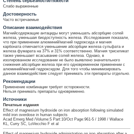
Cтепень серьёзности/тяжести
Слабо выраженные
Достоверность
Часто встречаемые
Описание взаимодействия
Магнийсодержащие антациды могут уменьшать абсорбцию солей
железа, уменьшая биодоступность железа. Исследования показали,
что при применении алюминий/магний гидроксида и магния
карбоната отмечается уменьшение абсорбции железа сульфата и
железа фумарата на 37% и 31% соответственно. Магния трисиликат
также уменьшает всасывание солей железа. Однако, в
изолированном исследовании не было выявлено значительного
снижения абсорбции железа при его одновременном применении с
алюминий/магний гидроксидом. Для того чтобы минимизировать
данное взаимодействие следует принимать эти препараты отдельно.
Рекомендации
Применение комбинации требует осторожности.
Нельзя принимать препараты одновременно.
Источники
Печатные издания
Effect of magnesium hydroxide on iron absorption following simulated
mild iron overdose in human subjects
Acad Emerg Med /Volume:5 Part:10/Oct Page:961-5 / 1998 / Wallace
KL, Curry SC, LoVecchio F et al
Effect of magnesium hydroxide administration on iron absorption after a