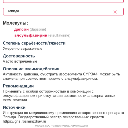
Молекулы:
дапсон
(dapsone)
элсульфавирин
(elsulfavirine)
Cтепень серьёзности/тяжести
Умеренно выраженные
Достоверность
Часто встречаемые
Описание взаимодействия
Активность дапсона, субстрата изофермента CYP3A4, может быть
снижена при совместном приеме с элсульфавирином.
Рекомендации
Применять с особой осторожностью в комбинации с
элсульфавирином при отсутствии возможности альтернативных
схем лечения.
Источники
Инструкция по медицинскому применению лекарственного препарата
Элпида. Государственный реестр лекарственных средств
https://grls.rosminzdrav.ru
Реклама. ООО "Изварино Фарма", ИНН 500
3022562