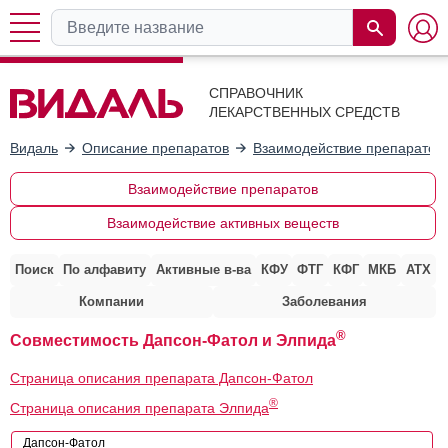
СПРАВОЧНИК
ЛЕКАРСТВЕННЫХ СРЕДСТВ
Видаль
Описание препаратов
Взаимодействие препаратов
Взаимодействие препаратов
Взаимодействие активных веществ
Поиск
По алфавиту
Активные в-ва
КФУ
ФТГ
КФГ
МКБ
АТХ
Компании
Заболевания
®
Совместимость Дапсон-Фатол и Элпида
Страница описания препарата Дапсон-Фатол
®
Страница описания препарата Элпида