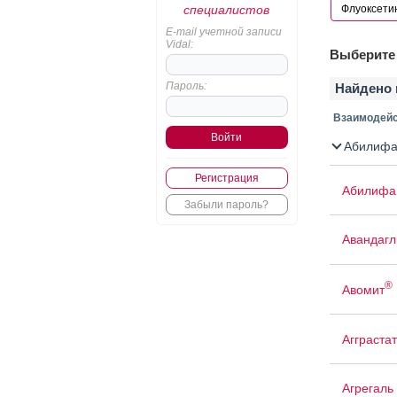
специалистов
E-mail учетной записи
Vidal:
Выберите 
Пароль:
Найдено 
Взаимодейс
Абилифа
Регистрация
Абилифа
Забыли пароль?
Авандаг
®
Авомит
Агграстат
Агрегаль