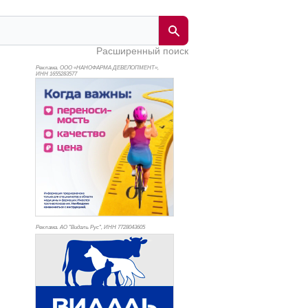
Расширенный поиск
Реклама. ООО «НАНОФАРМА ДЕВЕЛОПМЕНТ»,
ИНН 165
5283577
Реклама. АО "Видаль Рус", ИНН 772
8043605