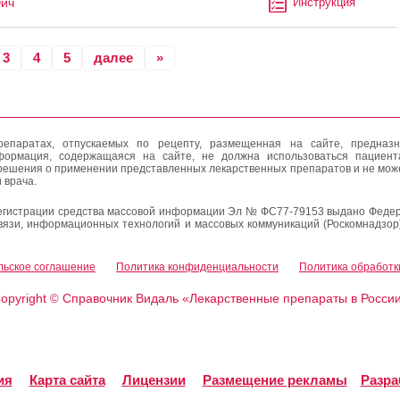
Эйч
Инструкция
3
4
5
далее
»
епаратах, отпускаемых по рецепту, размещенная на сайте, предназн
формация, содержащаяся на сайте, не должна использоваться пациен
решения о применении представленных лекарственных препаратов и не мож
 врача.
егистрации средства массовой информации Эл № ФС77-79153 выдано Федер
вязи, информационных технологий и массовых коммуникаций (Роскомнадзор
льское соглашение
Политика конфиденциальности
Политика обработк
opyright
Справочник Видаль «Лекарственные препараты в Росси
©
ия
Карта сайта
Лицензии
Размещение рекламы
Разра