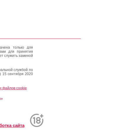
ачена только для
тами для принятия
ет служить заменой
альной службой по
) 15 сентября 2020
и файлов cookie
и»
ботка сайта