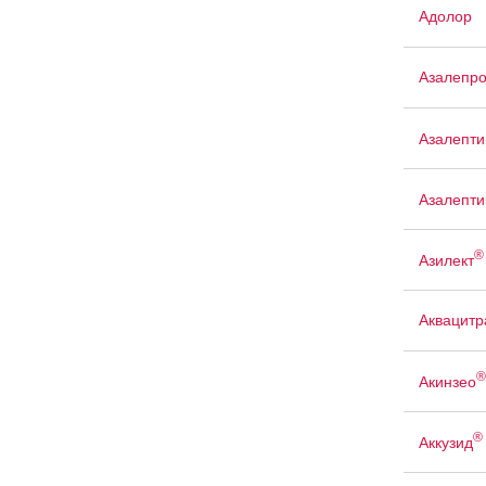
Адолор
Азалепр
Азалепти
Азалепти
®
Азилект
Аквацит
®
Акинзео
®
Аккузид