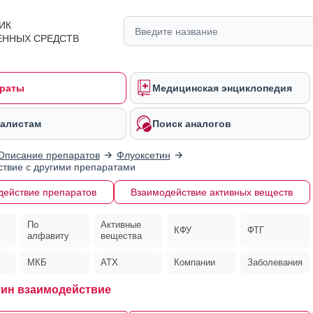
ИК
ЕННЫХ СРЕДСТВ
раты
Медицинская энциклопедия
алистам
Поиск аналогов
Описание препаратов
Флуоксетин
твие с другими препаратами
действие препаратов
Взаимодействие активных веществ
По
Активные
КФУ
ФТГ
алфавиту
вещества
МКБ
АТХ
Компании
Заболевания
ин взаимодействие