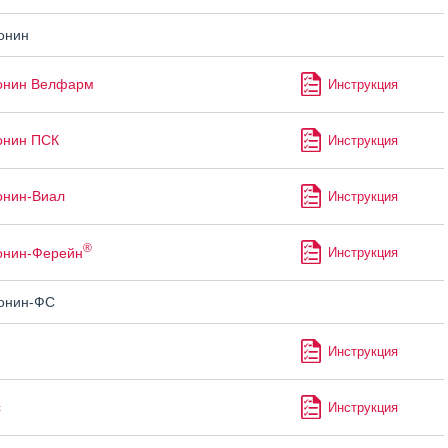
онин
онин Велфарм
Инструкция
онин ПСК
Инструкция
онин-Виал
Инструкция
®
онин-Ферейн
Инструкция
онин-ФС
Инструкция
с
Инструкция