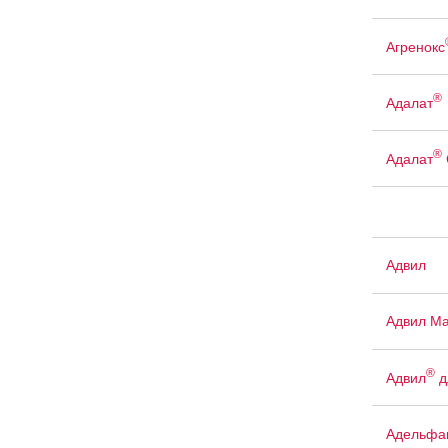
Агренокс
®
Адалат
®
Адалат
Адвил
Адвил М
®
Адвил
д
Адельфа