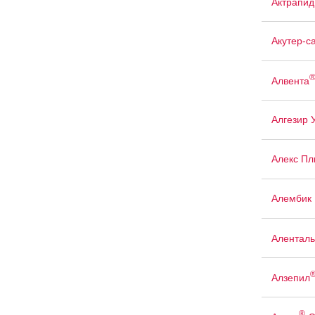
Актрапид
Акутер-с
Алвента
Алгезир 
Алекс Пл
Алембик 
Аленталь
Алзепил
®