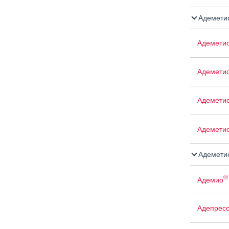
Адемети
Адемети
Адемети
Адемети
Адемети
Адемети
®
Адемио
Адепрес