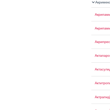
Акримек
Акрипам
Акрипам
Акрипрес
Актапаро
Актасули
Актитроп
Актрапид