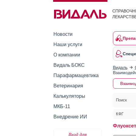
СПРАВОЧН
ЛЕКАРСТВ
Новости
Препа
Наши услуги
Специ
О компании
Видаль БОКС
Видаль
Взаимодейс
Парафармацевтика
Взаимо
Ветеринария
Калькуляторы
Поиск
МКБ-11
КФГ
Внедрение ИИ
Флуоксет
Вход для