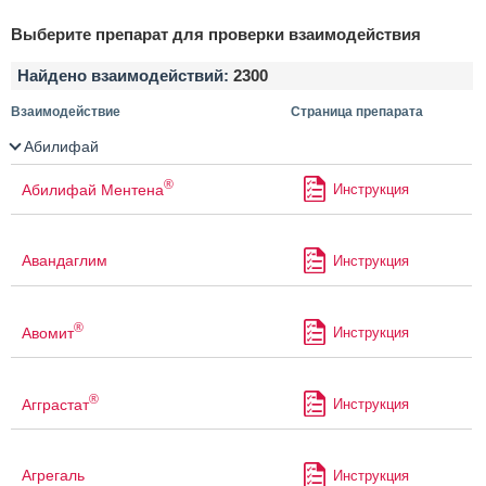
Выберите препарат для проверки взаимодействия
Найдено взаимодействий:
2300
Взаимодействие
Страница препарата
Абилифай
®
Абилифай Ментена
Инструкция
Авандаглим
Инструкция
®
Авомит
Инструкция
®
Агграстат
Инструкция
Агрегаль
Инструкция