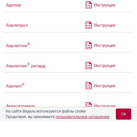
Адолор
Инструкция
Азалепрол
Инструкция
®
Азалептин
Инструкция
®
Азалептин
ретард
Инструкция
®
Азилект
Инструкция
Аквацитрамон
Инструкция
На сайте Видаль используются файлы cookie
Ok
Продолжая, вы принимаете
пользовательское соглашение
.
®
Акинзео
Инструкция