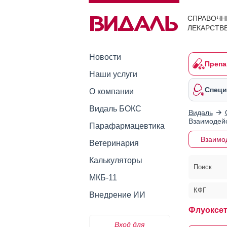
СПРАВОЧН
ЛЕКАРСТВ
Новости
Препа
Наши услуги
Специ
О компании
Видаль БОКС
Видаль
Взаимодейс
Парафармацевтика
Взаимо
Ветеринария
Калькуляторы
Поиск
МКБ-11
КФГ
Внедрение ИИ
Флуоксет
Вход для