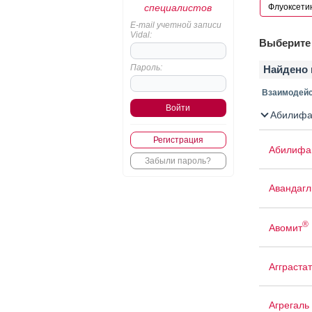
специалистов
E-mail учетной записи
Vidal:
Выберите 
Пароль:
Найдено 
Взаимодейс
Абилифа
Регистрация
Абилифа
Забыли пароль?
Авандаг
®
Авомит
Агграстат
Агрегаль