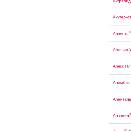
Актрапид
Акутер-с
Алвента
Алгезир 
Алекс Пл
Алембик 
Аленталь
Алзепил
®