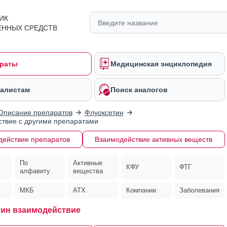
ИК
ЕННЫХ СРЕДСТВ
раты
Медицинская энциклопедия
алистам
Поиск аналогов
Описание препаратов
Флуоксетин
твие с другими препаратами
действие препаратов
Взаимодействие активных веществ
По
Активные
КФУ
ФТГ
алфавиту
вещества
МКБ
АТХ
Компании
Заболевания
ин взаимодействие