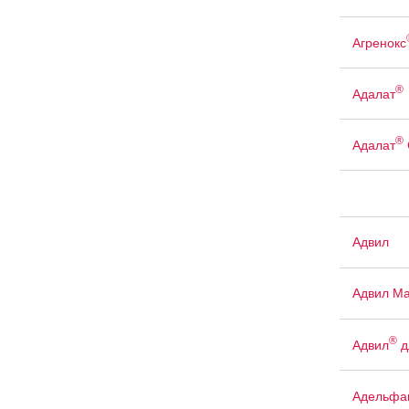
Агренокс
®
Адалат
®
Адалат
Адвил
Адвил М
®
Адвил
д
Адельфа