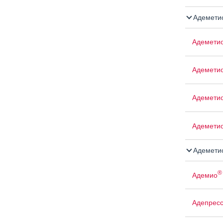
Адемети
Адемети
Адемети
Адемети
Адемети
Адемети
®
Адемио
Адепрес