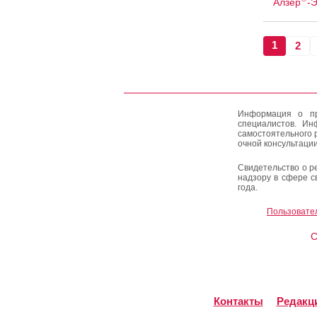
Алзер
-
1
2
Информация о пр
специалистов. Ин
самостоятельного 
очной консультации
Свидетельство о р
надзору в сфере с
года.
Пользовате
C
Контакты
Редакц