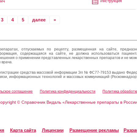
Эйч
Инструкция
3
4
5
далее
»
епаратах, отпускаемых по рецепту, размещенная на сайте, предназн
формация, содержащаяся на сайте, не должна использоваться пациен
решения о применении представленных лекарственных препаратов и не мож
 врача.
егистрации средства массовой информации Эл № ФС77-79153 выдано Федер
вязи, информационных технологий и массовых коммуникаций (Роскомнадзор
льское соглашение
Политика конфиденциальности
Политика обработк
opyright
Справочник Видаль «Лекарственные препараты в Росси
©
ия
Карта сайта
Лицензии
Размещение рекламы
Разра