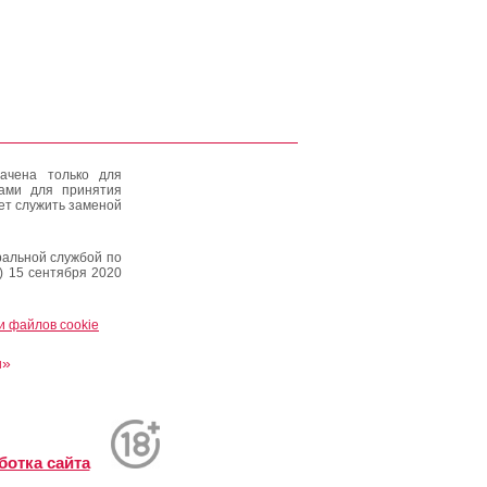
ачена только для
тами для принятия
ет служить заменой
альной службой по
) 15 сентября 2020
и файлов cookie
и»
ботка сайта