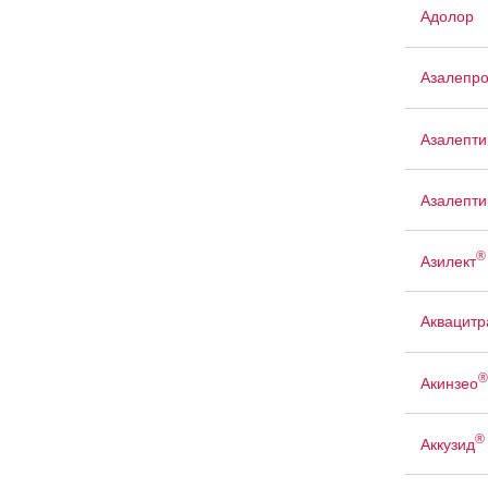
Адолор
Азалепр
Азалепти
Азалепти
®
Азилект
Аквацит
®
Акинзео
®
Аккузид