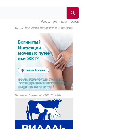
Расширенный поиск
Реклама. НАО "СЕВЕРНАЯ ЗВЕЗДА", ИНН 772
0185196
Реклама. АО "Видаль Рус", ИНН 772
8043605