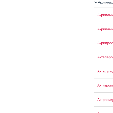
Акримек
Акрипам
Акрипам
Акрипрес
Актапаро
Актасули
Актитроп
Актрапид