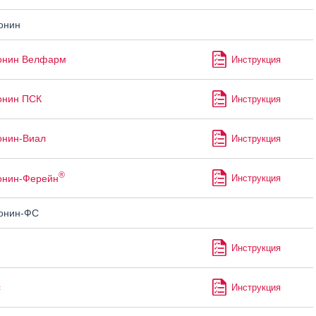
онин
онин Велфарм
Инструкция
онин ПСК
Инструкция
онин-Виал
Инструкция
®
онин-Ферейн
Инструкция
онин-ФС
Инструкция
с
Инструкция