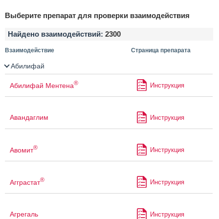
Выберите препарат для проверки взаимодействия
Найдено взаимодействий:
2300
Взаимодействие
Страница препарата
Абилифай
®
Абилифай Ментена
Инструкция
Авандаглим
Инструкция
®
Авомит
Инструкция
®
Агграстат
Инструкция
Агрегаль
Инструкция