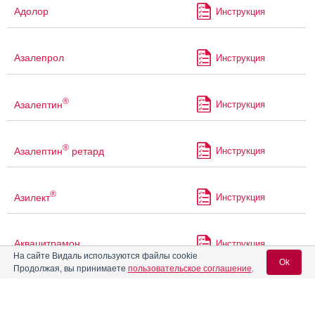
Адолор
Инструкция
Азалепрол
Инструкция
®
Азалептин
Инструкция
®
Азалептин
ретард
Инструкция
®
Азилект
Инструкция
Аквацитрамон
Инструкция
На сайте Видаль используются файлы cookie
Ok
Продолжая, вы принимаете
пользовательское соглашение
.
®
Акинзео
Инструкция