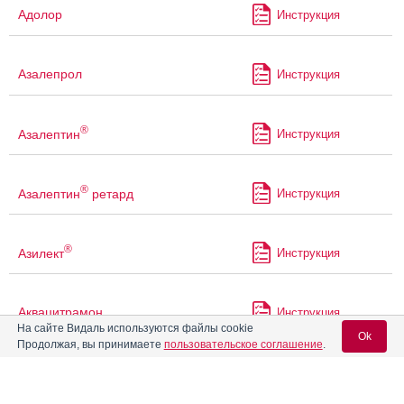
Адолор
Инструкция
Азалепрол
Инструкция
®
Азалептин
Инструкция
®
Азалептин
ретард
Инструкция
®
Азилект
Инструкция
Аквацитрамон
Инструкция
На сайте Видаль используются файлы cookie
Ok
Продолжая, вы принимаете
пользовательское соглашение
.
®
Акинзео
Инструкция