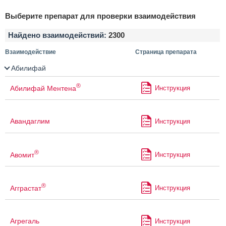
Выберите препарат для проверки взаимодействия
Найдено взаимодействий:
2300
Взаимодействие
Страница препарата
Абилифай
®
Абилифай Ментена
Инструкция
Авандаглим
Инструкция
®
Авомит
Инструкция
®
Агграстат
Инструкция
Агрегаль
Инструкция