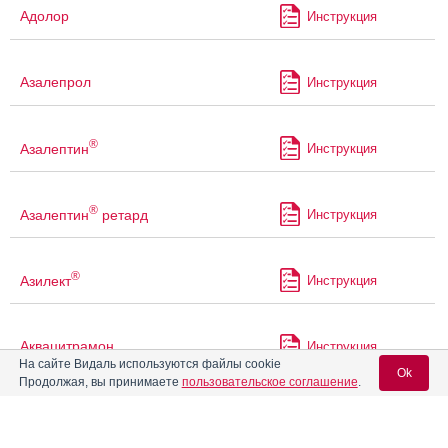
Адолор
Инструкция
Азалепрол
Инструкция
®
Азалептин
Инструкция
®
Азалептин
ретард
Инструкция
®
Азилект
Инструкция
Аквацитрамон
Инструкция
На сайте Видаль используются файлы cookie
Ok
Продолжая, вы принимаете
пользовательское соглашение
.
®
Акинзео
Инструкция