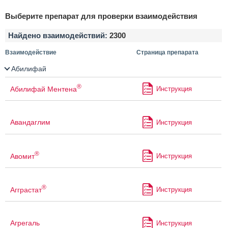
Выберите препарат для проверки взаимодействия
Найдено взаимодействий:
2300
Взаимодействие
Страница препарата
Абилифай
®
Абилифай Ментена
Инструкция
Авандаглим
Инструкция
®
Авомит
Инструкция
®
Агграстат
Инструкция
Агрегаль
Инструкция