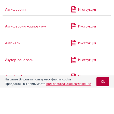
Актиферрин
Инструкция
Актиферрин композитум
Инструкция
Актонель
Инструкция
Акутер-сановель
Инструкция
АлвиферГем
Инструкция
На сайте Видаль используются файлы cookie
Ok
Продолжая, вы принимаете
пользовательское соглашение
.
Алендрокерн
Инструкция
Вход для специалистов
E-mail учетной записи Vidal:
Алендронат
Инструкция