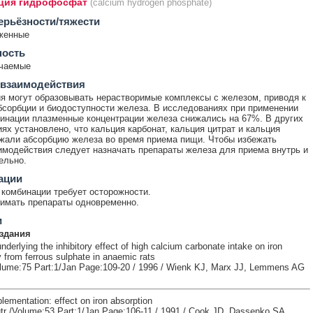
ция гидрофосфат
(calcium hydrogen phosphate)
ерьёзности/тяжести
женные
ность
ечаемые
 взаимодействия
я могут образовывать нерастворимые комплексы с железом, приводя к
сорбции и биодоступности железа. В исследованиях при применении
инации плазменные концентрации железа снижались на 67%. В других
ях установлено, что кальция карбонат, кальция цитрат и кальция
али абсорбцию железа во время приема пищи. Чтобы избежать
имодействия следует назначать препараты железа для приема внутрь и
ельно.
ации
комбинации требует осторожности.
имать препараты одновременно.
и
здания
erlying the inhibitory effect of high calcium carbonate intake on iron
ty from ferrous sulphate in anaemic rats
olume:75 Part:1/Jan Page:109-20 / 1996 / Wienk KJ, Marx JJ, Lemmens AG
ementation: effect on iron absorption
tr /Volume:53 Part:1/Jan Page:106-11 / 1991 / Cook JD, Dassenko SA,