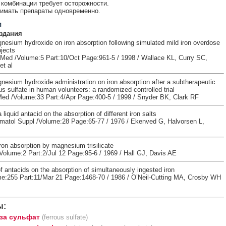
комбинации требует осторожности.
имать препараты одновременно.
и
здания
gnesium hydroxide on iron absorption following simulated mild iron overdose
jects
ed /Volume:5 Part:10/Oct Page:961-5 / 1998 / Wallace KL, Curry SC,
et al
nesium hydroxide administration on iron absorption after a subtherapeutic
us sulfate in human volunteers: a randomized controlled trial
d /Volume:33 Part:4/Apr Page:400-5 / 1999 / Snyder BK, Clark RF
 liquid antacid on the absorption of different iron salts
atol Suppl /Volume:28 Page:65-77 / 1976 / Ekenved G, Halvorsen L,
 iron absorption by magnesium trisilicate
Volume:2 Part:2/Jul 12 Page:95-6 / 1969 / Hall GJ, Davis AE
f antacids on the absorption of simultaneously ingested iron
:255 Part:11/Mar 21 Page:1468-70 / 1986 / O’Neil-Cutting MA, Crosby WH
ы:
за сульфат
(ferrous sulfate)