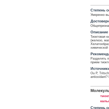
Cтепень с
Умеренно в
Достовер
Общепризнан
Описание
Тиоктовая к
(железо, ма
Хелатообраз
химической 
Рекоменд
Разделять п
прием тиокт
Источник
Ou P, Tritsch
antioxidant?
Молекул
тиок
каль
Cтепень с