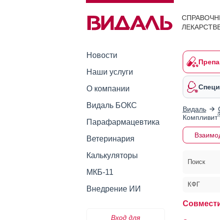
СПРАВОЧН
ЛЕКАРСТВ
Новости
Препа
Наши услуги
Специ
О компании
Видаль БОКС
Видаль
Компливит
Парафармацевтика
Взаимо
Ветеринария
Калькуляторы
Поиск
МКБ-11
КФГ
Внедрение ИИ
Совмест
Вход для