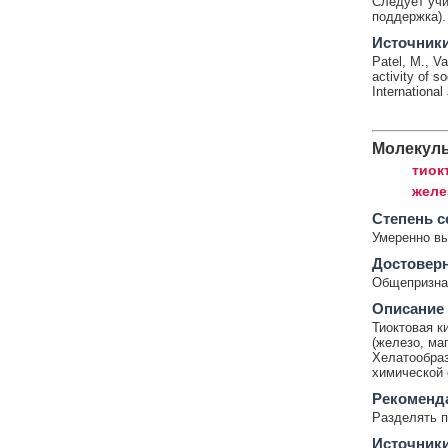
Следует учи
поддержка).
Источник
Patel, M., Va
activity of s
International
Молекул
тиок
желе
Cтепень с
Умеренно в
Достовер
Общепризнан
Описание
Тиоктовая к
(железо, ма
Хелатообраз
химической 
Рекоменд
Разделять п
Источник