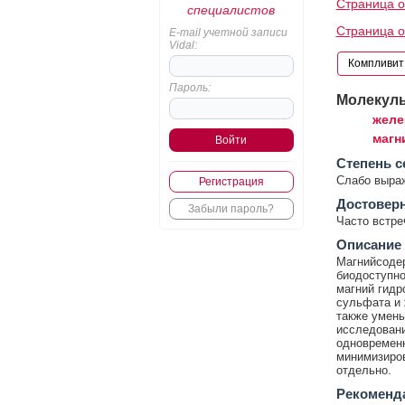
Страница о
специалистов
Страница о
E-mail учетной записи
Vidal:
Пароль:
Молекул
желе
магн
Cтепень с
Слабо выра
Регистрация
Достовер
Забыли пароль?
Часто встр
Описание
Магнийсоде
биодоступно
магний гидр
сульфата и 
также умень
исследовани
одновременн
минимизиров
отдельно.
Рекоменд