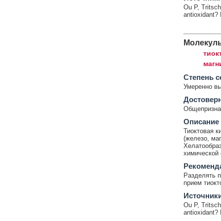
Ou P, Tritsch
antioxidant?
Молекул
тиок
магн
Cтепень с
Умеренно в
Достовер
Общепризнан
Описание
Тиоктовая к
(железо, ма
Хелатообраз
химической 
Рекоменд
Разделять п
прием тиокт
Источник
Ou P, Tritsch
antioxidant?