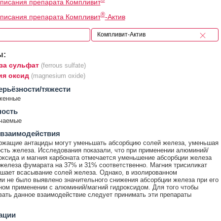
писания препарата Компливит
®
писания препарата Компливит
-Актив
ы:
за сульфат
(ferrous sulfate)
ия оксид
(magnesium oxide)
ерьёзности/тяжести
женные
ность
ечаемые
 взаимодействия
ржащие антациды могут уменьшать абсорбцию солей железа, уменьшая
сть железа. Исследования показали, что при применении алюминий/
оксида и магния карбоната отмечается уменьшение абсорбции железа
железа фумарата на 37% и 31% соответственно. Магния трисиликат
шает всасывание солей железа. Однако, в изолированном
и не было выявлено значительного снижения абсорбции железа при его
ом применении с алюминий/магний гидроксидом. Для того чтобы
ать данное взаимодействие следует принимать эти препараты
ации