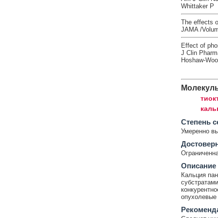
Whittaker P
The effects o
JAMA /Volume
Effect of pho
J Clin Pharm
Hoshaw-Wood
Молекул
тиок
каль
Cтепень с
Умеренно в
Достовер
Ограниченна
Описание
Кальция пан
субстратами
конкурентно
опухолевые 
Рекоменд