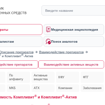
ИК
ЕННЫХ СРЕДСТВ
раты
Медицинская энциклопедия
алистам
Поиск аналогов
Описание препаратов
Взаимодействие препаратов
®
®
и Компливит
-Актив
действие препаратов
Взаимодействие активных веществ
По
Активные
КФУ
ФТГ
алфавиту
вещества
МКБ
АТХ
Компании
Заболевания
®
®
имость Компливит
и Компливит
-Актив
®