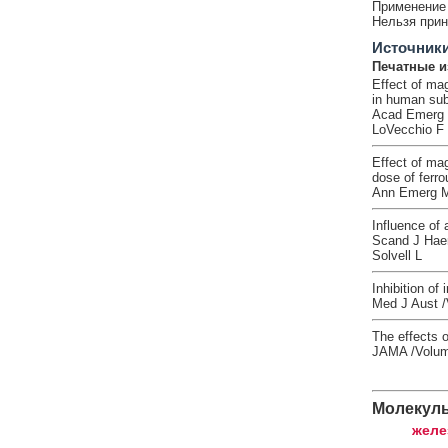
Применение 
Нельзя прин
Источник
Печатные и
Effect of ma
in human sub
Acad Emerg M
LoVecchio F 
Effect of mag
dose of ferro
Ann Emerg Me
Influence of a
Scand J Haem
Solvell L
Inhibition of
Med J Aust /
The effects o
JAMA /Volume
Молекул
желе