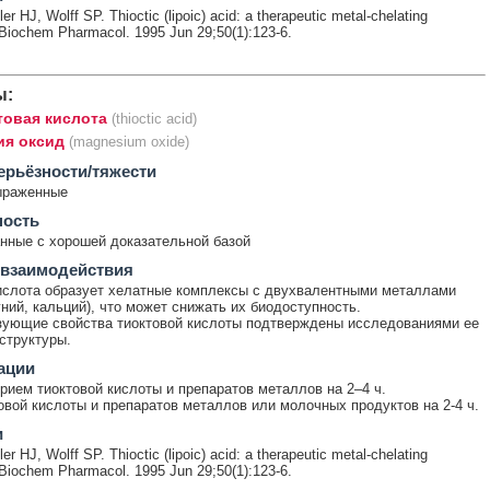
ler HJ, Wolff SP. Thioctic (lipoic) acid: a therapeutic metal-chelating
 Biochem Pharmacol. 1995 Jun 29;50(1):123-6.
ы:
товая кислота
(thioctic acid)
ия оксид
(magnesium oxide)
ерьёзности/тяжести
ыраженные
ность
ные с хорошей доказательной базой
 взаимодействия
ислота образует хелатные комплексы с двухвалентными металлами
гний, кальций), что может снижать их биодоступность.
ующие свойства тиоктовой кислоты подтверждены исследованиями ее
структуры.
ации
рием тиоктовой кислоты и препаратов металлов на 2–4 ч.
овой кислоты и препаратов металлов или молочных продуктов на 2-4 ч.
и
ler HJ, Wolff SP. Thioctic (lipoic) acid: a therapeutic metal-chelating
 Biochem Pharmacol. 1995 Jun 29;50(1):123-6.