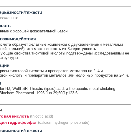
ерьёзности/тяжести
ыраженные
ность
ные с хорошей доказательной базой
 взаимодействия
ислота образует хелатные комплексы с двухвалентными металлами
гний, кальций), что может снижать их биодоступность.
ующие свойства тиоктовой кислоты подтверждены исследованиями ее
структуры.
ации
рием тиоктовой кислоты и препаратов металлов на 2–4 ч.
овой кислоты и препаратов металлов или молочных продуктов на 2-4 ч.
и
ler HJ, Wolff SP. Thioctic (lipoic) acid: a therapeutic metal-chelating
 Biochem Pharmacol. 1995 Jun 29;50(1):123-6.
ы:
товая кислота
(thioctic acid)
ция гидрофосфат
(calcium hydrogen phosphate)
ерьёзности/тяжести