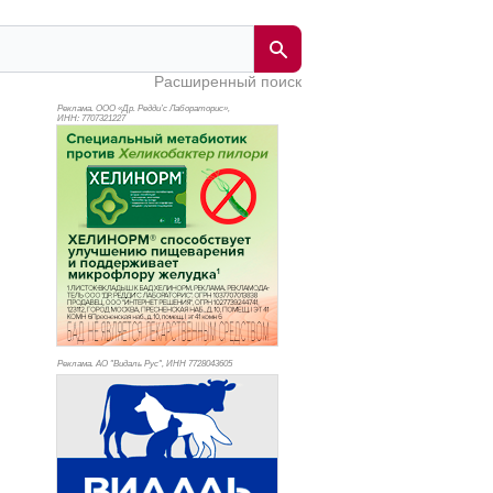
Расширенный поиск
Реклама. ООО «Др. Редди’с Лабораторис»,
ИНН: 770
7321227
Реклама. АО "Видаль Рус", ИНН 772
8043605