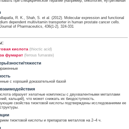
тывать при специфической терапии (например, онкология, нутритивная
и
dlapatla, R. K., Shah, S. et al. (2012). Molecular expression and functional
odium dependent multivitamin transporter in human prostate cancer cells.
 Journal of Pharmaceutics, 436(1-2), 324-331
ы:
товая кислота
(thioctic acid)
за фумарат
(ferrous fumarate)
ерьёзности/тяжести
ыраженные
ность
ные с хорошей доказательной базой
 взаимодействия
ислота образует хелатные комплексы с двухвалентными металлами
гний, кальций), что может снижать их биодоступность.
ующие свойства тиоктовой кислоты подтверждены исследованиями ее
структуры.
ации
рием тиоктовой кислоты и препаратов металлов на 2–4 ч.
и