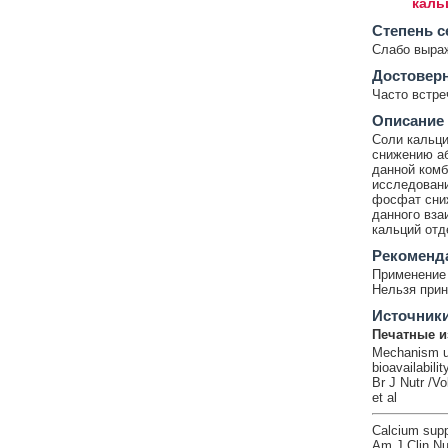
каль
Cтепень с
Слабо выра
Достовер
Часто встр
Описание
Соли кальци
снижению аб
данной комб
исследовани
фосфат сниж
данного вза
кальций отд
Рекоменд
Применение 
Нельзя прин
Источник
Печатные и
Mechanism und
bioavailabili
Br J Nutr /V
et al
Calcium suppl
Am J Clin Nu