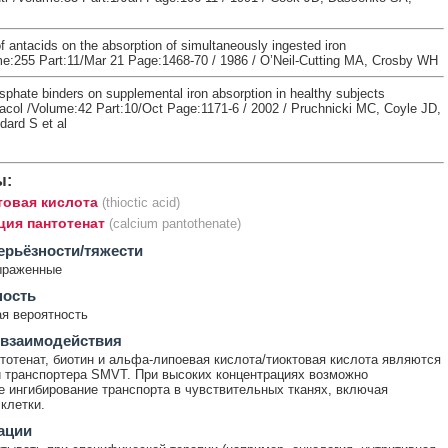
f antacids on the absorption of simultaneously ingested iron
:255 Part:11/Mar 21 Page:1468-70 / 1986 / O’Neil-Cutting MA, Crosby WH
sphate binders on supplemental iron absorption in healthy subjects
acol /Volume:42 Part:10/Oct Page:1171-6 / 2002 / Pruchnicki MC, Coyle JD,
ard S et al
ы:
товая кислота
(thioctic acid)
ция пантотенат
(calcium pantothenate)
ерьёзности/тяжести
ыраженные
ность
я вероятность
 взаимодействия
тотенат, биотин и альфа-липоевая кислота/тиоктовая кислота являются
 транспортера SMVT. При высоких концентрациях возможно
е ингибирование транспорта в чувствительных тканях, включая
клетки.
ации