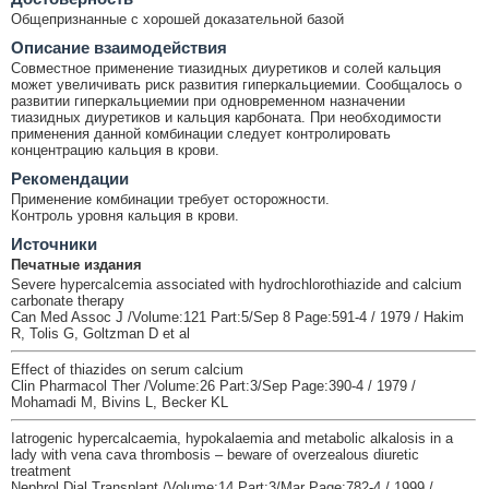
Общепризнанные с хорошей доказательной базой
Описание взаимодействия
Совместное применение тиазидных диуретиков и солей кальция
может увеличивать риск развития гиперкальциемии. Сообщалось о
развитии гиперкальциемии при одновременном назначении
тиазидных диуретиков и кальция карбоната. При необходимости
применения данной комбинации следует контролировать
концентрацию кальция в крови.
Рекомендации
Применение комбинации требует осторожности.
Контроль уровня кальция в крови.
Источники
Печатные издания
Severe hypercalcemia associated with hydrochlorothiazide and calcium
carbonate therapy
Can Med Assoc J /Volume:121 Part:5/Sep 8 Page:591-4 / 1979 / Hakim
R, Tolis G, Goltzman D et al
Effect of thiazides on serum calcium
Clin Pharmacol Ther /Volume:26 Part:3/Sep Page:390-4 / 1979 /
Mohamadi M, Bivins L, Becker KL
Iatrogenic hypercalcaemia, hypokalaemia and metabolic alkalosis in a
lady with vena cava thrombosis – beware of overzealous diuretic
treatment
Nephrol Dial Transplant /Volume:14 Part:3/Mar Page:782-4 / 1999 /