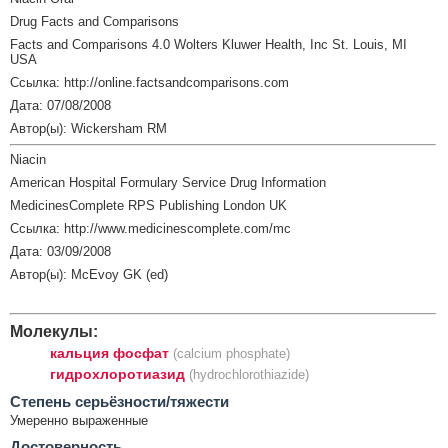
Drug Facts and Comparisons
Facts and Comparisons 4.0 Wolters Kluwer Health, Inc St. Louis, MI
USA
Ссылка: http://online.factsandcomparisons.com
Дата: 07/08/2008
Автор(ы): Wickersham RM
Niacin
American Hospital Formulary Service Drug Information
MedicinesComplete RPS Publishing London UK
Ссылка: http://www.medicinescomplete.com/mc
Дата: 03/09/2008
Автор(ы): McEvoy GK (ed)
Молекулы:
кальция фосфат
(calcium phosphate)
гидрохлоротиазид
(hydrochlorothiazide)
Cтепень серьёзности/тяжести
Умеренно выраженные
Достоверность