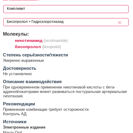
Молекулы:
никотинамид
(nicotinamide)
бисопролол
(bisoprolol)
Cтепень серьёзности/тяжести
Умеренно выраженные
Достоверность
Не установлено
Описание взаимодействия
При одновременном применении никотиновой кислоты с бета-
адреноблокаторами может развиваться постуральная артериальная
гипотензия.
Рекомендации
Применение комбинации требует осторожности.
Контроль АД.
Источники
Электронные издание
Niacin Oral