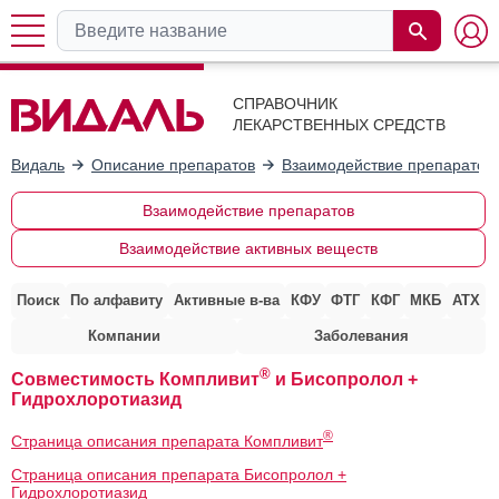
СПРАВОЧНИК
ЛЕКАРСТВЕННЫХ СРЕДСТВ
Видаль
Описание препаратов
Взаимодействие препаратов
Взаимодействие препаратов
Взаимодействие активных веществ
Поиск
По алфавиту
Активные в-ва
КФУ
ФТГ
КФГ
МКБ
АТХ
Компании
Заболевания
®
Совместимость Компливит
и Бисопролол +
Гидрохлоротиазид
®
Страница описания препарата Компливит
Страница описания препарата Бисопролол +
Гидрохлоротиазид