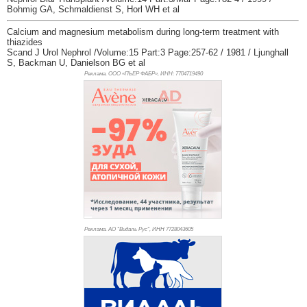
Bohmig GA, Schmaldienst S, Horl WH et al
Calcium and magnesium metabolism during long-term treatment with
thiazides
Scand J Urol Nephrol /Volume:15 Part:3 Page:257-62 / 1981 / Ljunghall
S, Backman U, Danielson BG et al
Реклама. ООО «ПЬЕР ФАБР», ИНН: 770
4719490
Реклама. АО "Видаль Рус", ИНН 772
8043605