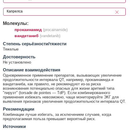
Молекулы:
прокаинамид
(procainamide)
вандетаниб
(vandetanib)
Cтепень серьёзности/тяжести
Тяжелые
Достоверность
Не установлено
Описание взаимодействия
Одновременное применение препаратов, вызывающих увеличение
продолжительности интервала QT, например, прокаинамида и
вандетаниба, как правило, не рекомендуют из-за риска
возникновения потенциально опасных для жизни аритмий типа
"пируэт" (torsade de pointes — TdP). Если комбинированного
применения избежать невозможно, чаще мониторируйте ЭКГ для
выявления признаков увеличения продолжительности интервала QT.
Рекомендации
Комбинации лучше избегать, за исключением случаев, когда
предполагаемая польза превышает вероятный риск.
Источники