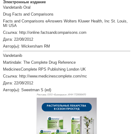
Электронные издание
Vandetanib Oral
Drug Facts and Comparisons
Facts and Comparisons eAnswers Wolters Kluwer Health, Inc St. Louis,
MI USA
Ссылка: http://online.factsandcomparisons.com
Дата: 22/08/2012
Автор(ы): Wickersham RM
Vandetanib
Martindale: The Complete Drug Reference
MedicinesComplete RPS Publishing London UK
Ссылка: http://www.medicinescomplete.com/mc
Дата: 22/08/2012
Автор(ы): Sweetman S (ed)
Реклама. ООО «Бионорика», ИНН 772
9590470