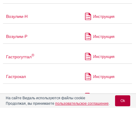
Возулим-Н
Инструкция
Возулим-Р
Инструкция
®
Гастрогуттал
Инструкция
Гастрокап
Инструкция
Гастроспазмил
Инструкция
На сайте Видаль используются файлы cookie
Ok
Продолжая, вы принимаете
пользовательское соглашение
.
Генсулин М30
Инструкция
Вход для специалистов
E-mail учетной записи Vidal: