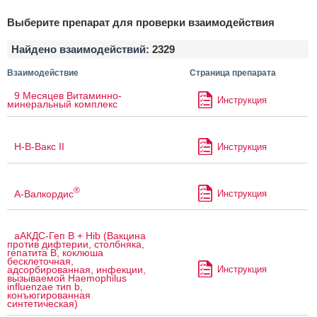
Выберите препарат для проверки взаимодействия
Найдено взаимодействий:
2329
Взаимодействие
Страница препарата
9 Месяцев Витаминно-
Инструкция
минеральный комплекс
H-B-Вакс II
Инструкция
®
А-Валкордис
Инструкция
аАКДС-Геп B + Hib (Вакцина
против дифтерии, столбняка,
гепатита B, коклюша
бесклеточная,
Инструкция
адсорбированная, инфекции,
вызываемой Haemophilus
influenzae тип b,
конъюгированная
синтетическая)