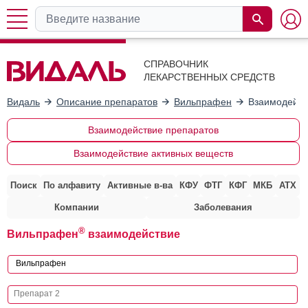
СПРАВОЧНИК
ЛЕКАРСТВЕННЫХ СРЕДСТВ
Видаль
Описание препаратов
Вильпрафен
Взаимодейст
Взаимодействие препаратов
Взаимодействие активных веществ
Поиск
По алфавиту
Активные в-ва
КФУ
ФТГ
КФГ
МКБ
АТХ
Компании
Заболевания
®
Вильпрафен
взаимодействие