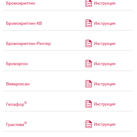
Бромокриптин
Инструкция
Бромокриптин-КВ
Инструкция
Бромокриптин-Рихтер
Инструкция
Бромэргон
Инструкция
Вивароксан
Инструкция
®
Гепафор
Инструкция
®
Грастива
Инструкция