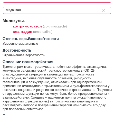
Молекулы:
ко-тримоксазол
(co-trimoxazole)
амантадин
(amantadine)
Cтепень серьёзности/тяжести
Умеренно выраженные
Достоверность
Ограниченная вероятность
Описание взаимодействия
Триметоприм может увеличивать побочные эффекты амантадина,
конкурируя за органический транспортер катиона 2 (ОКТ2)-
опосредованной секреции в канальцах почек. Токсичность
амантадина, включая спутанность сознания, ригидность,
галлюцинации и возбуждение, отмечалась при одновременном
применении амантадина с триметопримом и сульфаметоксазолом у
пожилого пациента и реципиента почечного трансплантата. Пациенты
с нарушением функции почек могут быть более предрасположены к
взаимодействию. Следить у пациентов группы риска (например, с
нарушениями функции почек) за токсичностью амантадина и
рассмотреть вопрос о прекращении терапии или снизить его дозу,
при появлении симптомов.