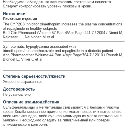
Необходимо наблюдать за клиническим состоянием пациента.
Следует контролировать уровень глюкозы в крови.
Источники
Печатные издания
The CYP2C8 inhibitor trimethoprim increases the plasma concentrations
of repaglinide in healthy subjects
Br J Clin Pharmacol /Volume:57 Part:4/Apr Page:441-7 / 2004 / Niemi M,
Kajosaari LI, Neuvonen M et al
Symptomatic hypoglycemia associated with
trimethoprim/sulfamethoxazole and repaglinide in a diabetic patient
Ann Pharmacother /Volume:44 Part:4/Apr Page:764-7 / 2010 / Roustit M,
Blondel E, Villier C et al
Cтепень серьёзности/тяжести
Умеренно выраженные
Достоверность
Не установлено
Описание взаимодействия
Сульфаниламиды и меглитиниды связываются с белками плазмы
крови. Комбинированное применение может привести к вытеснению
либо меглитинидов, либо сульфаниламидов из места связывания с
белками. Необходимо следить за гипогликемией или потерей
гликемического контроля.