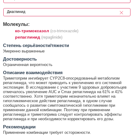
Молекулы:
ко-тримоксазол
(co-trimoxazole)
репаглинид
(repaglinide)
Cтепень серьёзности/тяжести
Умеренно выраженные
Достоверность
Ограниченная вероятность
Описание взаимодействия
Триметоприм ингибирует CYP2C8-опосредованный метаболизм
репаглинида, что может приводить к увеличению его системной
экспозиции. В исследовании с участием 9 здоровых добровольцев
отмечалось увеличение AUC и Cmax репаглинида на 61% и 41%
соответственно. Хотя триметоприм незначительно влияет на
гипогликемическое действие репаглинида, в одном случае
сообщалось о развитии симптоматической гипогликемии при
применении данной комбинации. Поэтому при применении
репаглинида и триметоприма следует контролировать эффекты
репаглинида и при необходимости корректировать его дозы.
Рекомендации
Применение комбинации требует осторожности.