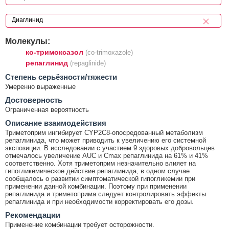
Молекулы:
ко-тримоксазол
(co-trimoxazole)
репаглинид
(repaglinide)
Cтепень серьёзности/тяжести
Умеренно выраженные
Достоверность
Ограниченная вероятность
Описание взаимодействия
Триметоприм ингибирует CYP2C8-опосредованный метаболизм
репаглинида, что может приводить к увеличению его системной
экспозиции. В исследовании с участием 9 здоровых добровольцев
отмечалось увеличение AUC и Cmax репаглинида на 61% и 41%
соответственно. Хотя триметоприм незначительно влияет на
гипогликемическое действие репаглинида, в одном случае
сообщалось о развитии симптоматической гипогликемии при
применении данной комбинации. Поэтому при применении
репаглинида и триметоприма следует контролировать эффекты
репаглинида и при необходимости корректировать его дозы.
Рекомендации
Применение комбинации требует осторожности.