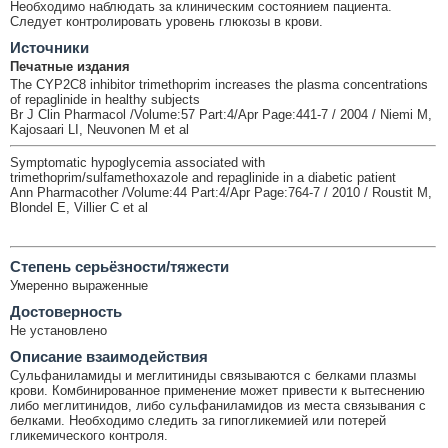
Необходимо наблюдать за клиническим состоянием пациента.
Следует контролировать уровень глюкозы в крови.
Источники
Печатные издания
The CYP2C8 inhibitor trimethoprim increases the plasma concentrations
of repaglinide in healthy subjects
Br J Clin Pharmacol /Volume:57 Part:4/Apr Page:441-7 / 2004 / Niemi M,
Kajosaari LI, Neuvonen M et al
Symptomatic hypoglycemia associated with
trimethoprim/sulfamethoxazole and repaglinide in a diabetic patient
Ann Pharmacother /Volume:44 Part:4/Apr Page:764-7 / 2010 / Roustit M,
Blondel E, Villier C et al
Cтепень серьёзности/тяжести
Умеренно выраженные
Достоверность
Не установлено
Описание взаимодействия
Сульфаниламиды и меглитиниды связываются с белками плазмы
крови. Комбинированное применение может привести к вытеснению
либо меглитинидов, либо сульфаниламидов из места связывания с
белками. Необходимо следить за гипогликемией или потерей
гликемического контроля.