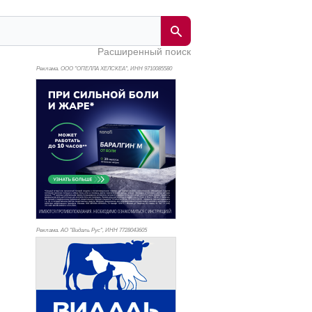
Расширенный поиск
Реклама. ООО "ОПЕЛЛА ХЕЛСКЕА", ИНН 971
0085580
Реклама. АО "Видаль Рус", ИНН 772
8043605