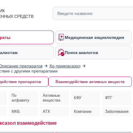
ИК
ЕННЫХ СРЕДСТВ
раты
Медицинская энциклопедия
алистам
Поиск аналогов
Описание препаратов
Ко-тримоксазол
твие с другими препаратами
действие препаратов
Взаимодействие активных веществ
По
Активные
КФУ
ФТГ
алфавиту
вещества
МКБ
АТХ
Компании
Заболевания
ксазол взаимодействие