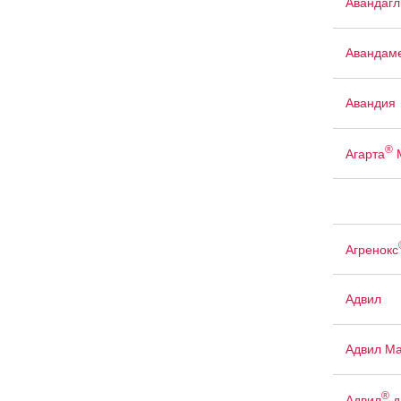
Авандаг
Авандам
Авандия
®
Агарта
Агренокс
Адвил
Адвил М
®
Адвил
д