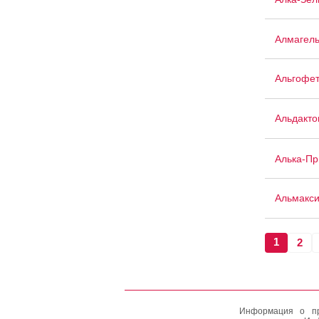
Алмагел
Альгофе
Альдакто
Алька-П
Альмакси
1
2
Информация о пр