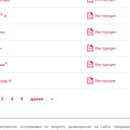
®
ь
А
Инструкция
тин
Инструкция
н
Инструкция
®
рим
Инструкция
цид А
Инструкция
3
4
5
далее
»
епаратах, отпускаемых по рецепту, размещенная на сайте, предназн