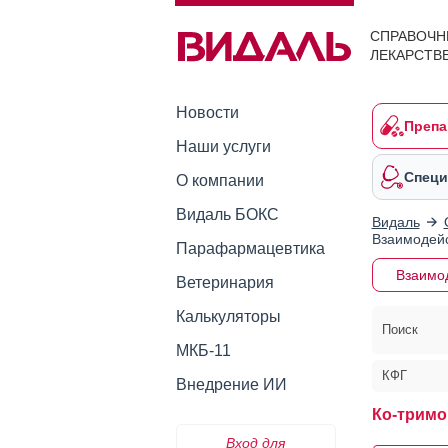
СПРАВОЧН
ЛЕКАРСТВ
Новости
Препа
Наши услуги
Специ
О компании
Видаль БОКС
Видаль
Взаимодейс
Парафармацевтика
Взаимо
Ветеринария
Калькуляторы
Поиск
МКБ-11
КФГ
Внедрение ИИ
Ко-тримо
Вход для