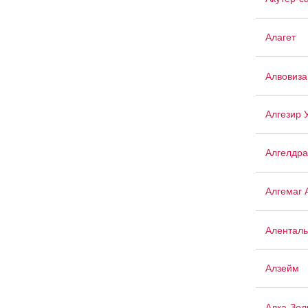
Алагет
Алвовиза
Алгезир 
Алгелдра
Алгемаг 
Аленталь
Алзейм
Алка-Зел