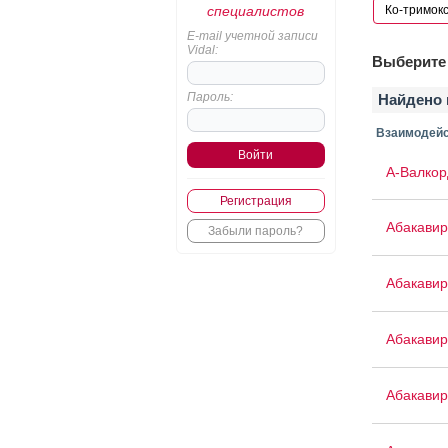
специалистов
E-mail учетной записи
Vidal:
Выберите 
Пароль:
Найдено 
Взаимодейс
А-Валкор
Регистрация
Абакавир
Забыли пароль?
Абакавир
Абакавир
Абакавир