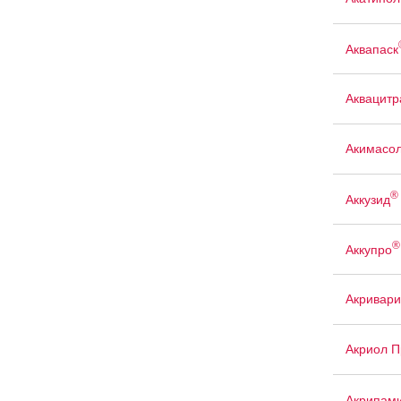
Аквапаск
Аквацит
Акимасо
®
Аккузид
®
Аккупро
Акривари
Акриол П
Акрипам