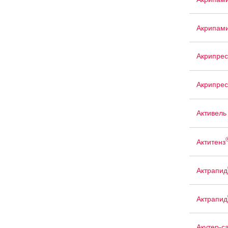
Акрипам
Акрипрес
Акрипрес
Активель
Актитенз
Актрапид
Актрапид
Акутер-с