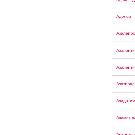
Адолор
Азалепр
Азалепти
Азалепти
Азатиопр
Азидоти
Азимите
Акатино