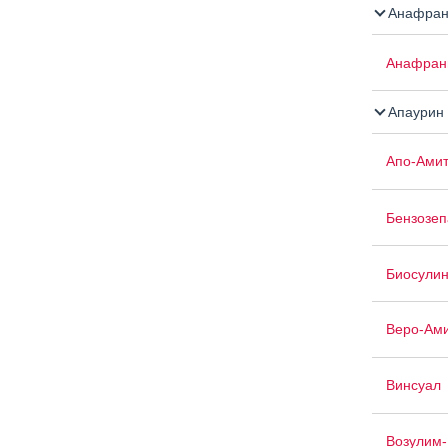
Анафран
Анафран
Апаурин
Апо-Амит
Бензозе
Биосули
Веро-Ам
Винсуал
Возулим