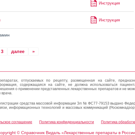
Инструкция
м
Инструкция
амин
3
далее
»
епаратах, отпускаемых по рецепту, размещенная на сайте, предназн
формация, содержащаяся на сайте, не должна использоваться пациен
решения о применении представленных лекарственных препаратов и не мож
 врача.
егистрации средства массовой информации Эл № ФС77-79153 выдано Федер
вязи, информационных технологий и массовых коммуникаций (Роскомнадзор
льское соглашение
Политика конфиденциальности
Политика обработк
opyright
Справочник Видаль «Лекарственные препараты в Росси
©