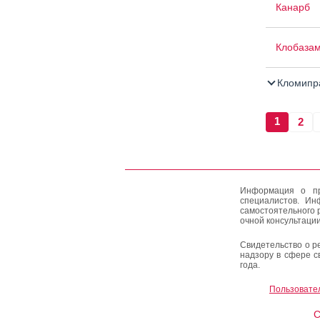
Канарб
Клобаза
Кломипр
1
2
Информация о пр
специалистов. Ин
самостоятельного 
очной консультации
Свидетельство о р
надзору в сфере с
года.
Пользовате
C