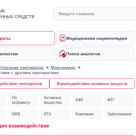
ИК
ЕННЫХ СРЕДСТВ
раты
Медицинская энциклопедия
алистам
Поиск аналогов
Описание препаратов
Моксонидин
твие с другими препаратами
действие препаратов
Взаимодействие активных веществ
По
Активные
КФУ
ФТГ
алфавиту
вещества
МКБ
АТХ
Компании
Заболевания
ин взаимодействие