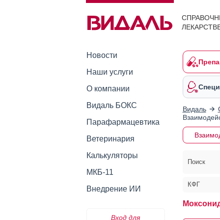
СПРАВОЧН
ЛЕКАРСТВ
Новости
Препа
Наши услуги
Специ
О компании
Видаль БОКС
Видаль
Взаимодейс
Парафармацевтика
Взаимо
Ветеринария
Калькуляторы
Поиск
МКБ-11
КФГ
Внедрение ИИ
Моксонид
Вход для