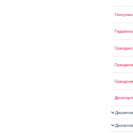
Генсулин
Гидазеп
Грандакс
Грандап
Грандоли
Десигарт
Диазепа
Диазепа