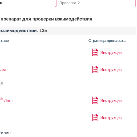
препарат для проверки взаимодействия
взаимодействий:
135
твие
Страница препарата
Инструкция
лам
Инструкция
®
р
®
Лонг
Инструкция
Инструкция
тилин