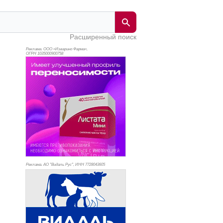
Расширенный поиск
Реклама. ООО «Изварино Фарма»,
ОГРН 103
5000900758
Реклама. АО "Видаль Рус", ИНН 772
8043605