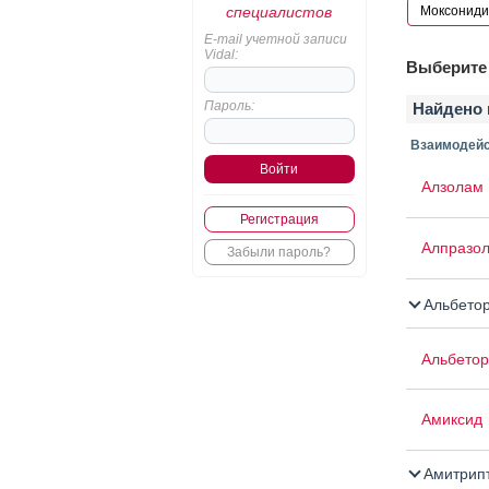
специалистов
E-mail учетной записи
Vidal:
Выберите 
Пароль:
Найдено 
Взаимодейс
Алзолам
Регистрация
Алпразо
Забыли пароль?
Альбето
Альбетор
Амиксид
Амитрип