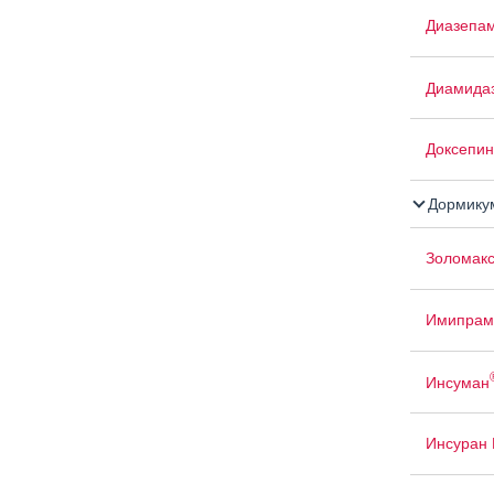
Диазепам
Диамида
Доксепин
Дормику
Золомак
Имипрам
Инсуман
Инсуран