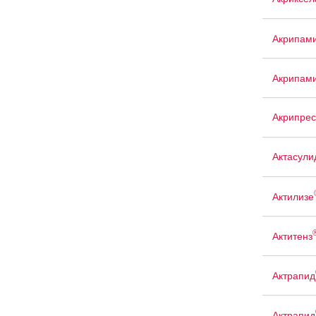
Акрипам
Акрипам
Акрипрес
Актасули
Актилизе
Актитенз
Актрапид
Актрапид