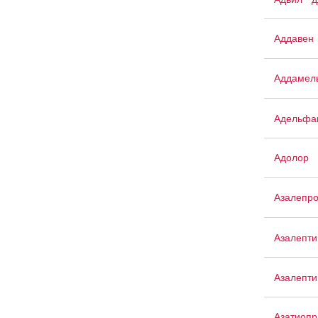
Аддавен
Аддамел
Адельфа
Адолор
Азалепр
Азалепти
Азалепти
Азатиопр