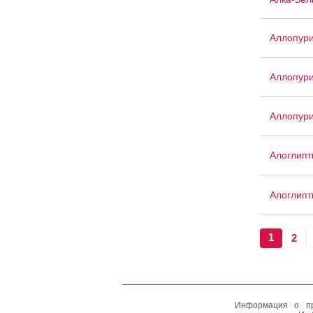
Аллопур
Аллопури
Аллопури
Алоглипт
Алоглипт
1
2
Информация о пр