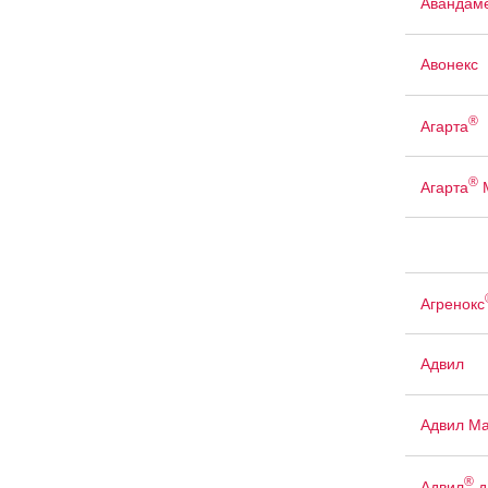
Авандам
Авонекс
®
Агарта
®
Агарта
Агренокс
Адвил
Адвил М
®
Адвил
д