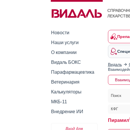
СПРАВОЧН
ЛЕКАРСТВ
Новости
Препа
Наши услуги
Специ
О компании
Видаль БОКС
Видаль
Взаимодейс
Парафармацевтика
Взаимо
Ветеринария
Калькуляторы
Поиск
МКБ-11
КФГ
Внедрение ИИ
Пирамил
Вход для