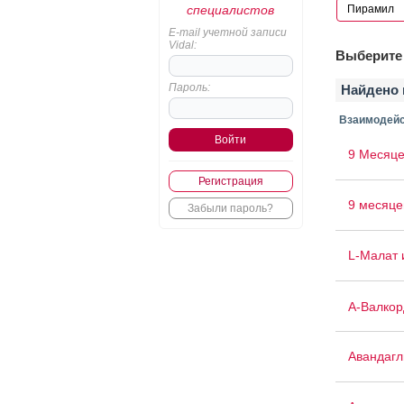
специалистов
E-mail учетной записи
Vidal:
Выберите 
Пароль:
Найдено 
Взаимодейс
9 Месяце
Регистрация
9 месяце
Забыли пароль?
L-Малат 
А-Валкор
Авандаг