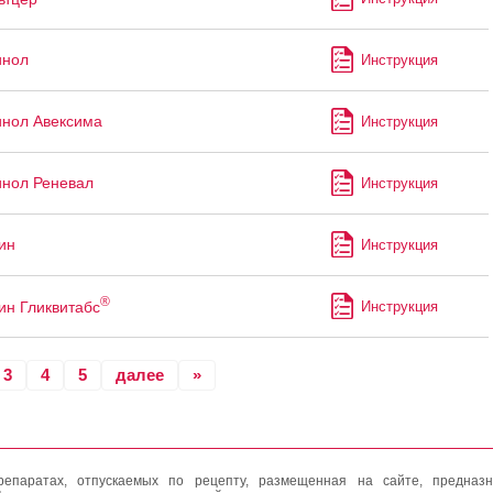
инол
Инструкция
нол Авексима
Инструкция
нол Реневал
Инструкция
ин
Инструкция
®
ин Гликвитабс
Инструкция
3
4
5
далее
»
епаратах, отпускаемых по рецепту, размещенная на сайте, предназн