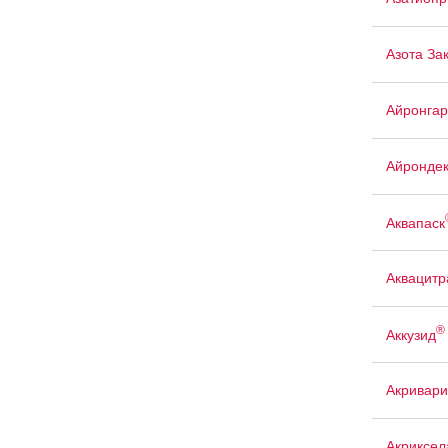
Азота За
Айронгар
Айрондек
Аквапаск
Аквацит
®
Аккузид
Акривари
Акриксел