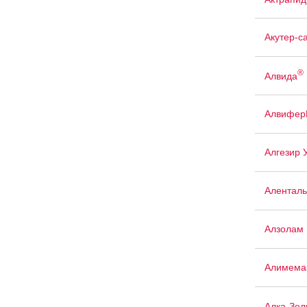
Акутер-с
®
Алвида
Алвифер
Алгезир 
Аленталь
Алзолам
Алимема
Алка-Зел