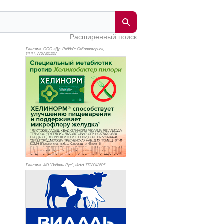
Расширенный поиск
Реклама. ООО «Др. Редди’с Лабораторис»,
ИНН: 770
7321227
Реклама. АО "Видаль Рус", ИНН 772
8043605