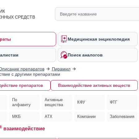
ИК
ЕННЫХ СРЕДСТВ
раты
Медицинская энциклопедия
алистам
Поиск аналогов
Описание препаратов
Пирамил
твие с другими препаратами
действие препаратов
Взаимодействие активных веществ
По
Активные
КФУ
ФТГ
алфавиту
вещества
МКБ
АТХ
Компании
Заболевания
®
взаимодействие