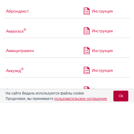
Айрондекст
Инструкция
®
Аквапаск
Инструкция
Аквацитрамон
Инструкция
®
Аккузид
Инструкция
Акриварио
Инструкция
На сайте Видаль используются файлы cookie
Ok
Продолжая, вы принимаете
пользовательское соглашение
.
Акрикселан
Инструкция
Вход для специалистов
E-mail учетной записи Vidal:
®
Акрипамид
Инструкция