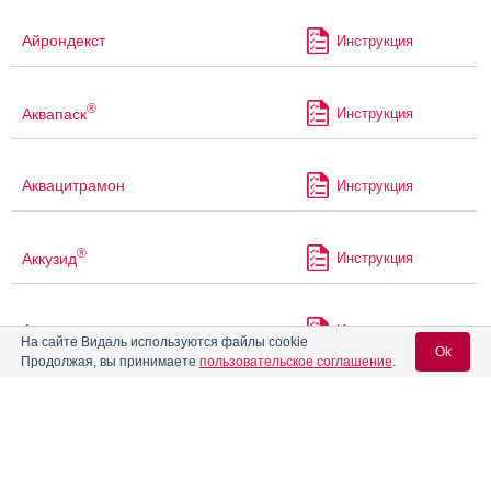
Айрондекст
Инструкция
®
Аквапаск
Инструкция
Аквацитрамон
Инструкция
®
Аккузид
Инструкция
Акриварио
Инструкция
На сайте Видаль используются файлы cookie
Ok
Продолжая, вы принимаете
пользовательское соглашение
.
Акрикселан
Инструкция
Вход для специалистов
E-mail учетной записи Vidal:
®
Акрипамид
Инструкция