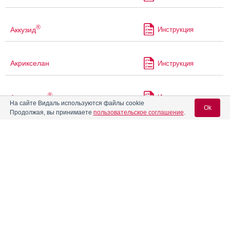
®
Аккузид
Инструкция
Акрикселан
Инструкция
®
Акрипамид
Инструкция
На сайте Видаль используются файлы cookie
Ok
Продолжая, вы принимаете
пользовательское соглашение
.
®
Акрипамид
ретард
Инструкция
Вход для специалистов
E-mail учетной записи Vidal:
Акрипрес Инда
Инструкция
Пароль:
Акт-Хиб
Инструкция