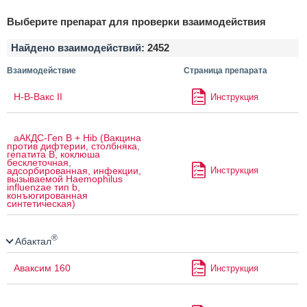
Выберите препарат для проверки взаимодействия
Найдено взаимодействий:
2452
Взаимодействие
Страница препарата
H-B-Вакс II
Инструкция
аАКДС-Геп B + Hib (Вакцина
против дифтерии, столбняка,
гепатита B, коклюша
бесклеточная,
Инструкция
адсорбированная, инфекции,
вызываемой Haemophilus
influenzae тип b,
конъюгированная
синтетическая)
®
Абактал
Аваксим 160
Инструкция