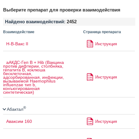
Выберите препарат для проверки взаимодействия
Найдено взаимодействий:
2452
Взаимодействие
Страница препарата
H-B-Вакс II
Инструкция
аАКДС-Геп B + Hib (Вакцина
против дифтерии, столбняка,
гепатита B, коклюша
бесклеточная,
Инструкция
адсорбированная, инфекции,
вызываемой Haemophilus
influenzae тип b,
конъюгированная
синтетическая)
®
Абактал
Аваксим 160
Инструкция