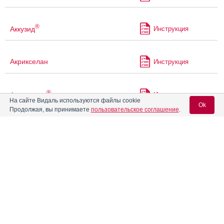
®
Аккузид
Инструкция
Акрикселан
Инструкция
®
Акрипамид
Инструкция
На сайте Видаль используются файлы cookie
Ok
Продолжая, вы принимаете
пользовательское соглашение
.
®
Акрипамид
ретард
Инструкция
Вход для специалистов
E-mail учетной записи Vidal:
Акрипрес Инда
Инструкция
Пароль:
Акт-Хиб
Инструкция