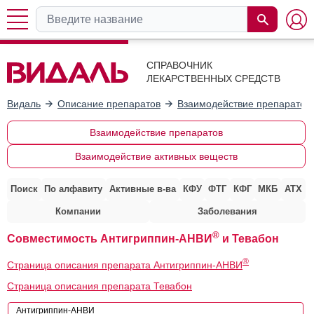
СПРАВОЧНИК
ЛЕКАРСТВЕННЫХ СРЕДСТВ
Видаль
Описание препаратов
Взаимодействие препаратов
Взаимодействие препаратов
Взаимодействие активных веществ
Поиск
По алфавиту
Активные в-ва
КФУ
ФТГ
КФГ
МКБ
АТХ
Компании
Заболевания
®
Совместимость Антигриппин-АНВИ
и Тевабон
®
Страница описания препарата Антигриппин-АНВИ
Страница описания препарата Тевабон