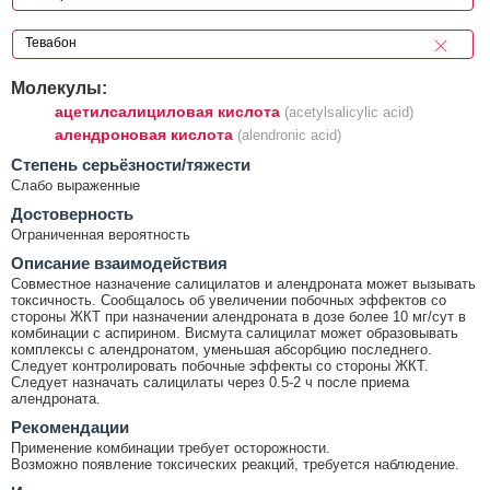
Молекулы:
ацетилсалициловая кислота
(acetylsalicylic acid)
алендроновая кислота
(alendronic acid)
Cтепень серьёзности/тяжести
Слабо выраженные
Достоверность
Ограниченная вероятность
Описание взаимодействия
Совместное назначение салицилатов и алендроната может вызывать
токсичность. Сообщалось об увеличении побочных эффектов со
стороны ЖКТ при назначении алендроната в дозе более 10 мг/сут в
комбинации с аспирином. Висмута салицилат может образовывать
комплексы с алендронатом, уменьшая абсорбцию последнего.
Следует контролировать побочные эффекты со стороны ЖКТ.
Следует назначать салицилаты через 0.5-2 ч после приема
алендроната.
Рекомендации
Применение комбинации требует осторожности.
Возможно появление токсических реакций, требуется наблюдение.