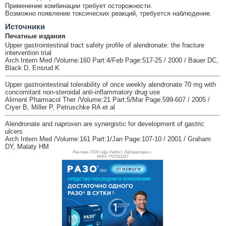
Применение комбинации требует осторожности.
Возможно появление токсических реакций, требуется наблюдение.
Источники
Печатные издания
Upper gastrointestinal tract safety profile of alendronate: the fracture
intervention trial
Arch Intern Med /Volume:160 Part:4/Feb Page:517-25 / 2000 / Bauer DC,
Black D, Ensrud K
Upper gastrointestinal tolerability of once weekly alendronate 70 mg with
concomitant non-steroidal anti-inflammatory drug use
Aliment Pharmacol Ther /Volume:21 Part:5/Mar Page:599-607 / 2005 /
Cryer B, Miller P, Petruschke RA et al
Alendronate and naproxen are synergistic for development of gastric
ulcers
Arch Intern Med /Volume:161 Part:1/Jan Page:107-10 / 2001 / Graham
DY, Malaty HM
Реклама. ООО «Др. Редди’с Лабораторис»,
ИНН: 770
7321227