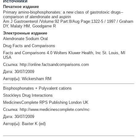
Источники
Печатное издание
Primary amino-bisphosphonates: a new class of gastrotoxic drugs--
comparison of alendronate and aspirin
Am J Gastroenterol /Volume:92 Part:8/Aug Page:1322-5 / 1997 / Graham
DY, Malaty HM, Goodgame R
Электронные издание
Alendronate Sodium Oral
Drug Facts and Comparisons
Facts and Comparisons 4.0 Wolters Kluwer Health, Inc St. Louis, MI
USA
Ссылка: http://online.factsandcomparisons.com
Дата: 30/07/2009
Автор(ы): Wickersham RM
Bisphosphonates + Polyvalent cations
Stockleys Drug Interactions
MedicinesComplete RPS Publishing London UK
Ссылка: http://www.medicinescomplete.com/mc
Дата: 30/07/2009
Автор(ы): Baxter K (ed)