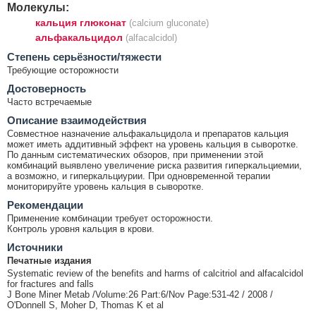
Молекулы:
кальция глюконат
(calcium gluconate)
альфакальцидол
(alfacalcidol)
Cтепень серьёзности/тяжести
Требующие осторожности
Достоверность
Часто встречаемые
Описание взаимодействия
Совместное назначение альфакальцидола и препаратов кальция
может иметь аддитивный эффект на уровень кальция в сыворотке.
По данным систематических обзоров, при применении этой
комбинаций выявлено увеличение риска развития гиперкальциемии,
а возможно, и гиперкальциурии. При одновременной терапии
мониторируйте уровень кальция в сыворотке.
Рекомендации
Применение комбинации требует осторожности.
Контроль уровня кальция в крови.
Источники
Печатные издания
Systematic review of the benefits and harms of calcitriol and alfacalcidol
for fractures and falls
J Bone Miner Metab /Volume:26 Part:6/Nov Page:531-42 / 2008 /
O'Donnell S, Moher D, Thomas K et al