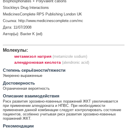
Bisphosphonates + Polyvalent cations
Stockleys Drug Interactions
MedicinesComplete RPS Publishing London UK
Ссылка: http://www.medicinescomplete.com/mc
Дата: 11/07/2008
Автор(ы): Baxter K (ed)
Молекулы:
метамизол натрия
(metamizole sodium)
алендроновая кислота
(alendronic acid)
Cтепень серьёзности/тяжести
Умеренно выраженные
Достоверность
Ограниченная вероятность
Описание взаимодействия
Риск развития эрозивно-язвенных поражений ЖКТ увеличивается
при применении алендроната и НПВС. При необходимости
применения данной комбинации следует контролировать состояние
пациентов, особенно учитывая риск развития эрозивно-язвенных
поражений ЖКТ.
Рекомендации