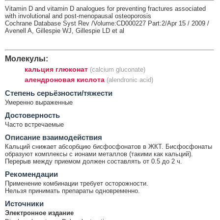
Vitamin D and vitamin D analogues for preventing fractures associated
with involutional and post-menopausal osteoporosis
Cochrane Database Syst Rev /Volume:CD000227 Part:2/Apr 15 / 2009 /
Avenell A, Gillespie WJ, Gillespie LD et al
Молекулы:
кальция глюконат
(calcium gluconate)
алендроновая кислота
(alendronic acid)
Cтепень серьёзности/тяжести
Умеренно выраженные
Достоверность
Часто встречаемые
Описание взаимодействия
Кальций снижает абсорбцию бисфосфонатов в ЖКТ. Бисфосфонаты
образуют комплексы с ионами металлов (такими как кальций).
Перерыв между приемом должен составлять от 0.5 до 2 ч.
Рекомендации
Применение комбинации требует осторожности.
Нельзя принимать препараты одновременно.
Источники
Электронное издание