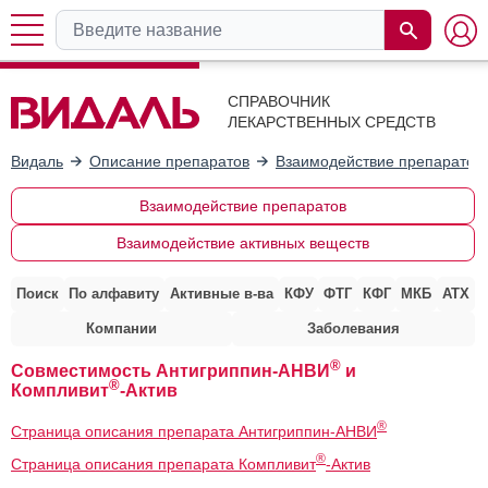
СПРАВОЧНИК
ЛЕКАРСТВЕННЫХ СРЕДСТВ
Видаль
Описание препаратов
Взаимодействие препаратов
Взаимодействие препаратов
Взаимодействие активных веществ
Поиск
По алфавиту
Активные в-ва
КФУ
ФТГ
КФГ
МКБ
АТХ
Компании
Заболевания
®
Совместимость Антигриппин-АНВИ
и
®
Компливит
-Актив
®
Страница описания препарата Антигриппин-АНВИ
®
Страница описания препарата Компливит
-Актив