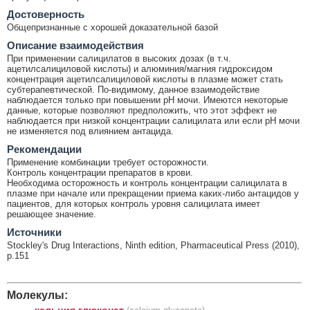
Достоверность
Общепризнанные с хорошей доказательной базой
Описание взаимодействия
При применении салицилатов в высоких дозах (в т.ч.
ацетилсалициловой кислоты) и алюминия/магния гидроксидом
концентрация ацетилсалициловой кислоты в плазме может стать
субтерапевтической. По-видимому, данное взаимодействие
наблюдается только при повышении рН мочи. Имеются некоторые
данные, которые позволяют предположить, что этот эффект не
наблюдается при низкой концентрации салицилата или если pH мочи
не изменяется под влиянием антацида.
Рекомендации
Применение комбинации требует осторожности.
Контроль концентрации препаратов в крови.
Необходима осторожность и контроль концентрации салицилата в
плазме при начале или прекращении приема каких-либо антацидов у
пациентов, для которых контроль уровня салицилата имеет
решающее значение.
Источники
Stockley's Drug Interactions, Ninth edition, Pharmaceutical Press (2010),
p.151
Молекулы: