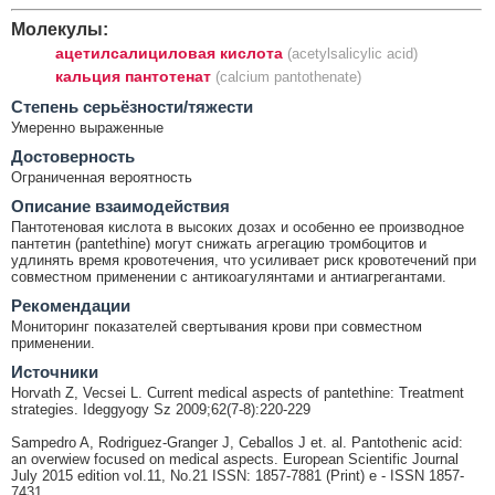
Молекулы:
ацетилсалициловая кислота
(acetylsalicylic acid)
кальция пантотенат
(calcium pantothenate)
Cтепень серьёзности/тяжести
Умеренно выраженные
Достоверность
Ограниченная вероятность
Описание взаимодействия
Пантотеновая кислота в высоких дозах и особенно ее производное
пантетин (pantethine) могут снижать агрегацию тромбоцитов и
удлинять время кровотечения, что усиливает риск кровотечений при
совместном применении с антикоагулянтами и антиагрегантами.
Рекомендации
Мониторинг показателей свертывания крови при совместном
применении.
Источники
Horvath Z, Vecsei L. Current medical aspects of pantethine: Treatment
strategies. Ideggyogy Sz 2009;62(7-8):220-229
Sampedro A, Rodriguez-Granger J, Ceballos J et. al. Pantothenic acid:
an overwiew focused on medical aspects. European Scientific Journal
July 2015 edition vol.11, No.21 ISSN: 1857-7881 (Print) e - ISSN 1857-
7431