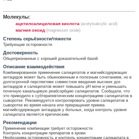
Молекулы:
ацетилсалициловая кислота
(acetylsalicylic acid)
магния оксид
(magnesium oxide)
Cтепень серьёзности/тяжести
Требующие осторожности
Достоверность
Общепризнанные с хорошей доказательной базой
Описание взаимодействия
Комбинированное применение салицилатов и магнийсодержащих
антацидов может быть обыкновенным и полезным сочетанием, но в
долгосрочной перспективе совместное введение высоких доз
антацидов и салицилатов может повышать рН мочи и уменьшать
почечную канальцевую реабсорбцию салицилатов. Сообщали, что
это приводило к субтерапевтическим концентрациям салицилатов в
сыворотке. Рекомендуется контролировать уровни салицилатов в
сыворотке во время начала или прекращения приема
магнийсодержащих антацидов у больных, когда контроль уровня
салицилата является критическим.
Рекомендации
Применение комбинации требует осторожности.
Контроль концентрации препаратов в крови.
Необходима осторожность и контроль концентрации салицилата в