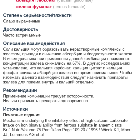
кальция глюконат
(calcium gluconate)
железа фумарат
(ferrous fumarate)
Cтепень серьёзности/тяжести
Слабо выраженные
Достоверность
Часто встречаемые
Описание взаимодействия
Соли кальция могут образовывать нерастворимые комплексы с
железом, приводя к снижению абсорбции и биодоступности железа.
В исследованиях при применении данной комбинации плазменные
концентрации железа снижались на 67%. В других исследованиях
установлено, что кальция карбонат, кальция цитрат и кальция
фосфат снижали абсорбцию железа во время приема пищи. Чтобы
избежать данного взаимодействия следует назначать препараты
железа для приема внутрь и кальций отдельно.
Рекомендации
Применение комбинации требует осторожности.
Нельзя принимать препараты одновременно.
Источники
Печатные издания
Mechanism underlying the inhibitory effect of high calcium carbonate
intake on iron bioavailability from ferrous sulphate in anaemic rats
Br J Nutr /Volume:75 Part:1/Jan Page:109-20 / 1996 / Wienk KJ, Marx
JJ, Lemmens AG et al