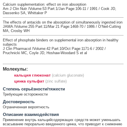
Calcium supplementation: effect on iron absorption
Am J Clin Nutr /Volume:53 Part:1/Jan Page:106-11 / 1991 / Cook JD,
Dassenko SA, Whittaker P
The effects of antacids on the absorption of simultaneously ingested iron
JAMA /Volume:255 Part:11/Mar 21 Page:1468-70 / 1986 / O’Neil-Cutting
MA, Crosby WH
Effect of phosphate binders on supplemental iron absorption in healthy
subjects
J Clin Pharmacol /Volume:42 Part:10/Oct Page:1171-6 / 2002 /
Pruchnicki MC, Coyle JD, Hoshaw-Woodard S et al
Молекулы:
кальция глюконат
(calcium gluconate)
цинка сульфат
(zinc sulfate)
Cтепень серьёзности/тяжести
Требующие осторожности
Достоверность
Ограниченная вероятность
Описание взаимодействия
Применение внутрь кальцийсодержащих средств может уменьшать
всасывание перорально введенного цинка, что приводит к снижению