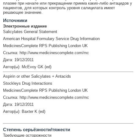
плазме при начале или прекращении приема каких-либо антацидов у
пациентов, для которых контроль уровня салицилата имеет
решающее значение.
Источники
Электронные издание
Salicylates General Statement
American Hospital Formulary Service Drug Information
MedicinesComplete RPS Publishing London UK
Ссылка: http://www.medicinescomplete.com/mc
Дата: 19/12/2011
Автор(ы): McEvoy GK (ed)
Aspirin or other Salicylates + Antacids
Stockleys Drug Interactions
MedicinesComplete RPS Publishing London UK
Ссылка: http://www.medicinescomplete.com/mc
Дата: 19/12/2011
Автор(ы): Baxter K (ed)
Cтепень серьёзности/тяжести
Требующие осторожности