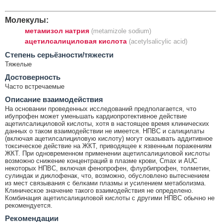
Молекулы:
метамизол натрия
(metamizole sodium)
ацетилсалициловая кислота
(acetylsalicylic acid)
Cтепень серьёзности/тяжести
Тяжелые
Достоверность
Часто встречаемые
Описание взаимодействия
На основании проведенных исследований предполагается, что
ибупрофен может уменьшать кардиопротективное действие
ацетилсалициловой кислоты, хотя в настоящее время клинических
данных о таком взаимодействии не имеется. НПВС и салицилаты
(включая ацетилсалициловую кислоту) могут оказывать аддитивное
токсическое действие на ЖКТ, приводящее к язвенным поражениям
ЖКТ. При одновременном применении ацетилсалициловой кислоты
возможно снижение концентраций в плазме крови, Cmax и AUC
некоторых НПВС, включая фенопрофен, флурбипрофен, толметин,
сулиндак и диклофенак, что, возможно, обусловлено вытеснением
из мест связывания с белками плазмы и усилением метаболизма.
Клиническое значение такого взаимодействия не определено.
Комбинация ацетилсалициловой кислоты с другими НПВС обычно не
рекомендуется.
Рекомендации