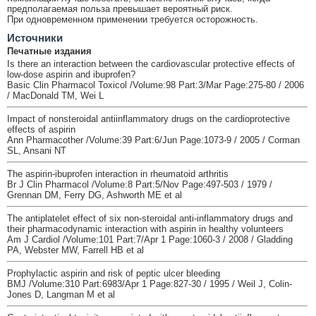
предполагаемая польза превышает вероятный риск.
При одновременном применении требуется осторожность.
Источники
Печатные издания
Is there an interaction between the cardiovascular protective effects of
low-dose aspirin and ibuprofen?
Basic Clin Pharmacol Toxicol /Volume:98 Part:3/Mar Page:275-80 / 2006
/ MacDonald TM, Wei L
Impact of nonsteroidal antiinflammatory drugs on the cardioprotective
effects of aspirin
Ann Pharmacother /Volume:39 Part:6/Jun Page:1073-9 / 2005 / Corman
SL, Ansani NT
The aspirin-ibuprofen interaction in rheumatoid arthritis
Br J Clin Pharmacol /Volume:8 Part:5/Nov Page:497-503 / 1979 /
Grennan DM, Ferry DG, Ashworth ME et al
The antiplatelet effect of six non-steroidal anti-inflammatory drugs and
their pharmacodynamic interaction with aspirin in healthy volunteers
Am J Cardiol /Volume:101 Part:7/Apr 1 Page:1060-3 / 2008 / Gladding
PA, Webster MW, Farrell HB et al
Prophylactic aspirin and risk of peptic ulcer bleeding
BMJ /Volume:310 Part:6983/Apr 1 Page:827-30 / 1995 / Weil J, Colin-
Jones D, Langman M et al