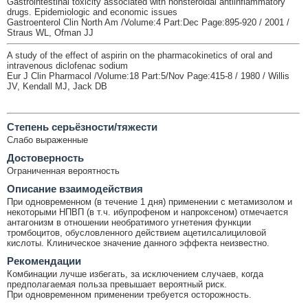
Gastrointestinal toxicity associated with nonsteroidal antiinflammatory
drugs. Epidemiologic and economic issues
Gastroenterol Clin North Am /Volume:4 Part:Dec Page:895-920 / 2001 /
Straus WL, Ofman JJ
A study of the effect of aspirin on the pharmacokinetics of oral and
intravenous diclofenac sodium
Eur J Clin Pharmacol /Volume:18 Part:5/Nov Page:415-8 / 1980 / Willis
JV, Kendall MJ, Jack DB
Cтепень серьёзности/тяжести
Слабо выраженные
Достоверность
Ограниченная вероятность
Описание взаимодействия
При одновременном (в течение 1 дня) применении с метамизолом и
некоторыми НПВП (в т.ч. ибупрофеном и напроксеном) отмечается
антагонизм в отношении необратимого угнетения функции
тромбоцитов, обусловленного действием ацетилсалициловой
кислоты. Клиническое значение данного эффекта неизвестно.
Рекомендации
Комбинации лучше избегать, за исключением случаев, когда
предполагаемая польза превышает вероятный риск.
При одновременном применении требуется осторожность.