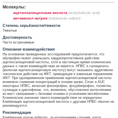
Молекулы:
ацетилсалициловая кислота
(acetylsalicylic acid)
метамизол натрия
(metamizole sodium)
Cтепень серьёзности/тяжести
Тяжелые
Достоверность
Часто встречаемые
Описание взаимодействия
На основании проведенных исследований предполагается, что
ибупрофен может уменьшать кардиопротективное действие
ацетилсалициловой кислоты, хотя в настоящее время клинических
данных о таком взаимодействии не имеется. НПВС и салицилаты
(включая ацетилсалициловую кислоту) могут оказывать аддитивное
токсическое действие на ЖКТ, приводящее к язвенным поражениям
ЖКТ. При одновременном применении ацетилсалициловой кислоты
возможно снижение концентраций в плазме крови, Cmax и AUC
некоторых НПВС, включая фенопрофен, флурбипрофен, толметин,
сулиндак и диклофенак, что, возможно, обусловлено вытеснением
из мест связывания с белками плазмы и усилением метаболизма.
Клиническое значение такого взаимодействия не определено.
Комбинация ацетилсалициловой кислоты с другими НПВС обычно не
рекомендуется.
Рекомендации
Комбинации лучше избегать, за исключением случаев, когда