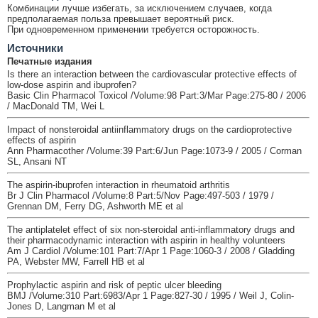
Комбинации лучше избегать, за исключением случаев, когда
предполагаемая польза превышает вероятный риск.
При одновременном применении требуется осторожность.
Источники
Печатные издания
Is there an interaction between the cardiovascular protective effects of
low-dose aspirin and ibuprofen?
Basic Clin Pharmacol Toxicol /Volume:98 Part:3/Mar Page:275-80 / 2006
/ MacDonald TM, Wei L
Impact of nonsteroidal antiinflammatory drugs on the cardioprotective
effects of aspirin
Ann Pharmacother /Volume:39 Part:6/Jun Page:1073-9 / 2005 / Corman
SL, Ansani NT
The aspirin-ibuprofen interaction in rheumatoid arthritis
Br J Clin Pharmacol /Volume:8 Part:5/Nov Page:497-503 / 1979 /
Grennan DM, Ferry DG, Ashworth ME et al
The antiplatelet effect of six non-steroidal anti-inflammatory drugs and
their pharmacodynamic interaction with aspirin in healthy volunteers
Am J Cardiol /Volume:101 Part:7/Apr 1 Page:1060-3 / 2008 / Gladding
PA, Webster MW, Farrell HB et al
Prophylactic aspirin and risk of peptic ulcer bleeding
BMJ /Volume:310 Part:6983/Apr 1 Page:827-30 / 1995 / Weil J, Colin-
Jones D, Langman M et al