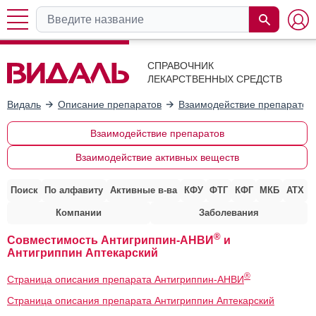
СПРАВОЧНИК
ЛЕКАРСТВЕННЫХ СРЕДСТВ
Видаль
Описание препаратов
Взаимодействие препаратов
Взаимодействие препаратов
Взаимодействие активных веществ
Поиск
По алфавиту
Активные в-ва
КФУ
ФТГ
КФГ
МКБ
АТХ
Компании
Заболевания
®
Совместимость Антигриппин-АНВИ
и
Антигриппин Аптекарский
®
Страница описания препарата Антигриппин-АНВИ
Страница описания препарата Антигриппин Аптекарский