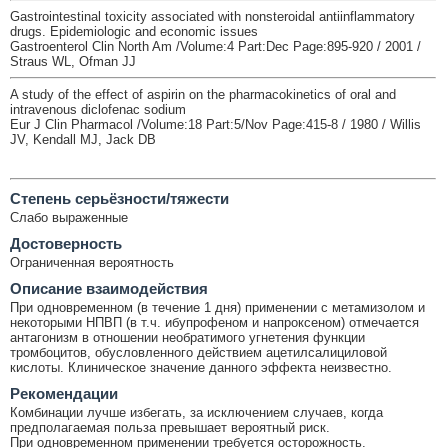
Gastrointestinal toxicity associated with nonsteroidal antiinflammatory
drugs. Epidemiologic and economic issues
Gastroenterol Clin North Am /Volume:4 Part:Dec Page:895-920 / 2001 /
Straus WL, Ofman JJ
A study of the effect of aspirin on the pharmacokinetics of oral and
intravenous diclofenac sodium
Eur J Clin Pharmacol /Volume:18 Part:5/Nov Page:415-8 / 1980 / Willis
JV, Kendall MJ, Jack DB
Cтепень серьёзности/тяжести
Слабо выраженные
Достоверность
Ограниченная вероятность
Описание взаимодействия
При одновременном (в течение 1 дня) применении с метамизолом и
некоторыми НПВП (в т.ч. ибупрофеном и напроксеном) отмечается
антагонизм в отношении необратимого угнетения функции
тромбоцитов, обусловленного действием ацетилсалициловой
кислоты. Клиническое значение данного эффекта неизвестно.
Рекомендации
Комбинации лучше избегать, за исключением случаев, когда
предполагаемая польза превышает вероятный риск.
При одновременном применении требуется осторожность.