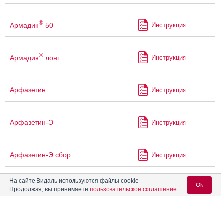
®
Армадин
50
Инструкция
®
Армадин
лонг
Инструкция
Арфазетин
Инструкция
Арфазетин-Э
Инструкция
Арфазетин-Э сбор
Инструкция
На сайте Видаль используются файлы cookie
Ok
Арфазетин-ЭК
Инструкция
Продолжая, вы принимаете
пользовательское соглашение
.
®
Асентра
Инструкция