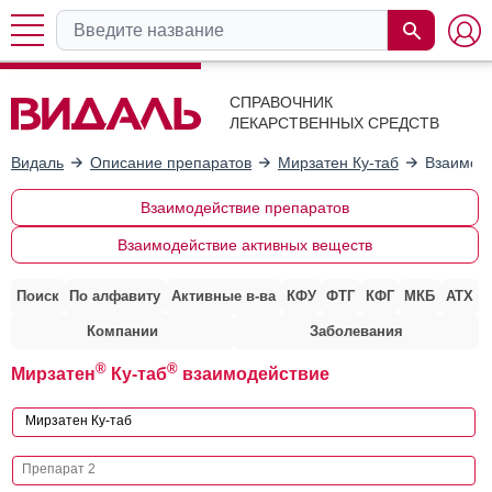
СПРАВОЧНИК
ЛЕКАРСТВЕННЫХ СРЕДСТВ
Видаль
Описание препаратов
Мирзатен Ку-таб
Взаимоде
Взаимодействие препаратов
Взаимодействие активных веществ
Поиск
По алфавиту
Активные в-ва
КФУ
ФТГ
КФГ
МКБ
АТХ
Компании
Заболевания
®
®
Мирзатен
Ку-таб
взаимодействие