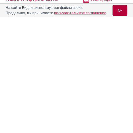
На сайте Видаль используются файлы cookie
Ok
Продолжая, вы принимаете
пользовательское соглашение
.
альфа-Токоферола ацетат
Инструкция
Вход для специалистов
Альфа-Токоферола ацетат
Инструкция
(витамин Е)
E-mail учетной записи Vidal:
Альфа-Токоферола ацетата
Инструкция
раствор в масле (витамин Е)
Пароль:
Альфа-Токоферола ацетата
Инструкция
раствор в масле 50%
(витамин Е)
Альфадол
Инструкция
Регистрация
Забыли пароль?
Альфадол-Са
Инструкция