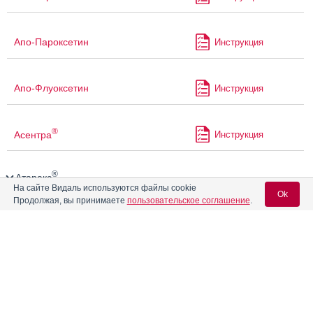
Апо-Пароксетин
Инструкция
Апо-Флуоксетин
Инструкция
®
Асентра
Инструкция
®
Атаракс
На сайте Видаль используются файлы cookie
Ok
Продолжая, вы принимаете
пользовательское соглашение
.
®
Атревозол
Инструкция
Вход для специалистов
®
Афобазол
Инструкция
E-mail учетной записи Vidal:
®
Афобазол
Ретард
Инструкция