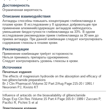
Достоверность
Ограниченная вероятность
Описание взаимодействия
Антациды способны повышать концентрацию глибенкламида в
плазме крови. В исследовании у 8 здоровых добровольцев при
применении алюминийсодержащих антацидов наблюдалось
уменьшение биодоступности глибенкламида на 33%. В одном
исследовании рекомендован прием глибенкламида за 30 мин до
приема антацида. При данной комбинации следует контролировать
содержание глюкозы в плазме крови.
Рекомендации
Применение комбинации требует осторожности.
Нельзя принимать препараты одновременно.
Следует контролировать уровень глюкозы в крови.
Источники
Печатные издания
The effects of magnesium hydroxide on the absorption and efficacy of
two glibenclamide preparations
Br J Clin Pharmacol /Volume:32 Part:2/Aug Page:215-20 / 1991 /
Neuvonen PJ, Kivisto KT
Influence of antacids on the bioavailability of glibenclamide
Drugs Exp Clin Res /Volume:15 Part:4 Page:165-9 / 1989 / Zuccaro P,
Pacifici R, Pichini S et al
Электронное издание