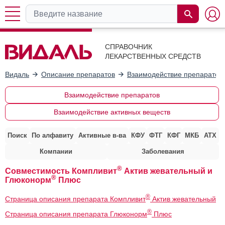
СПРАВОЧНИК
ЛЕКАРСТВЕННЫХ СРЕДСТВ
Видаль
Описание препаратов
Взаимодействие препаратов
Взаимодействие препаратов
Взаимодействие активных веществ
Поиск
По алфавиту
Активные в-ва
КФУ
ФТГ
КФГ
МКБ
АТХ
Компании
Заболевания
®
Совместимость Компливит
Актив жевательный и
®
Глюконорм
Плюс
®
Страница описания препарата Компливит
Актив жевательный
®
Страница описания препарата Глюконорм
Плюс