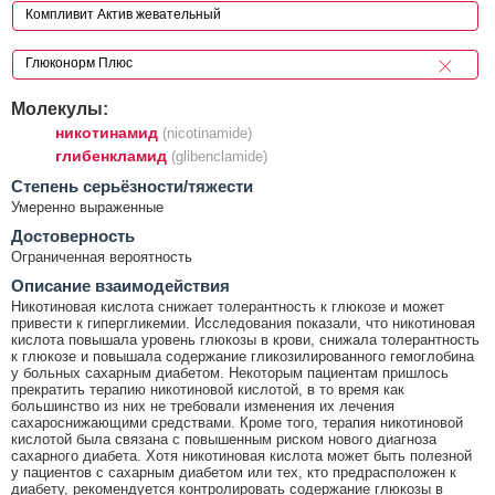
Молекулы:
никотинамид
(nicotinamide)
глибенкламид
(glibenclamide)
Cтепень серьёзности/тяжести
Умеренно выраженные
Достоверность
Ограниченная вероятность
Описание взаимодействия
Никотиновая кислота снижает толерантность к глюкозе и может
привести к гипергликемии. Исследования показали, что никотиновая
кислота повышала уровень глюкозы в крови, снижала толерантность
к глюкозе и повышала содержание гликозилированного гемоглобина
у больных сахарным диабетом. Некоторым пациентам пришлось
прекратить терапию никотиновой кислотой, в то время как
большинство из них не требовали изменения их лечения
сахароснижающими средствами. Кроме того, терапия никотиновой
кислотой была связана с повышенным риском нового диагноза
сахарного диабета. Хотя никотиновая кислота может быть полезной
у пациентов с сахарным диабетом или тех, кто предрасположен к
диабету, рекомендуется контролировать содержание глюкозы в