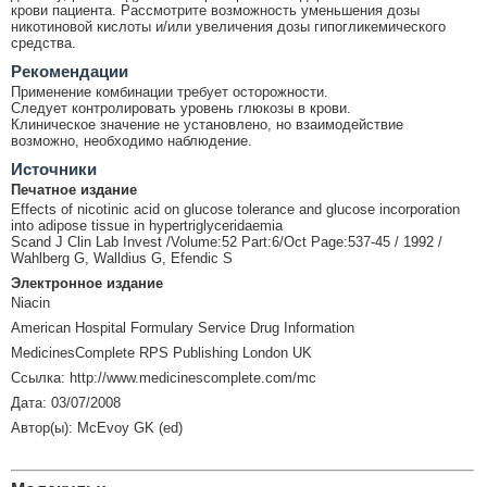
крови пациента. Рассмотрите возможность уменьшения дозы
никотиновой кислоты и/или увеличения дозы гипогликемического
средства.
Рекомендации
Применение комбинации требует осторожности.
Следует контролировать уровень глюкозы в крови.
Клиническое значение не установлено, но взаимодействие
возможно, необходимо наблюдение.
Источники
Печатное издание
Effects of nicotinic acid on glucose tolerance and glucose incorporation
into adipose tissue in hypertriglyceridaemia
Scand J Clin Lab Invest /Volume:52 Part:6/Oct Page:537-45 / 1992 /
Wahlberg G, Walldius G, Efendic S
Электронное издание
Niacin
American Hospital Formulary Service Drug Information
MedicinesComplete RPS Publishing London UK
Ссылка: http://www.medicinescomplete.com/mc
Дата: 03/07/2008
Автор(ы): McEvoy GK (ed)