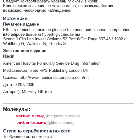
Следует контролировать уровень глюкозы в крови.
Клиническое значение не установлено, но взаимодействие
возможно, необходимо наблюдение.
Источники
Печатное издание
Effects of nicotinic acid on glucose tolerance and glucose incorporation
into adipose tissue in hypertriglyceridaemia
Scand J Clin Lab Invest /Volume:52 Part:6/Oct Page:537-45 / 1992 /
Wahlberg G, Walldius G, Efendic S
Электронное издание
Niacin
American Hospital Formulary Service Drug Information
MedicinesComplete RPS Publishing London UK
Ссылка: http://www.medicinescomplete.com/mc
Дата: 03/07/2008
Автор(ы): McEvoy GK (ed)
Молекулы:
магния оксид
(magnesium oxide)
глибенкламид
(glibenclamide)
Cтепень серьёзности/тяжести
Требующие осторожности