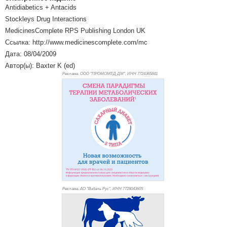
Antidiabetics + Antacids
Stockleys Drug Interactions
MedicinesComplete RPS Publishing London UK
Ссылка: http://www.medicinescomplete.com/mc
Дата: 08/04/2009
Автор(ы): Baxter K (ed)
Реклама. ООО "ПРОМОМЕД ДМ", ИНН 772
4365841
Реклама. АО "Видаль Рус", ИНН 772
8043605