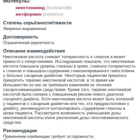
Молекулы:
никотинамид
(nicotinamide)
метформин
(metformin)
Cтепень серьёзности/тяжести
Умеренно выраженные
Достоверность
Ограниченная вероятность
Описание взаимодействия
Никотиновая кислота снижает толерантность к глюкозе и может
привести к гипергликемии. Исследования показали, что никотиновая
кислота повышала уровень глюкозы в крови, снижала толерантность
к глюкозе и повышала содержание гликозилированного гемоглобина
у больных сахарным диабетом. Некоторым пациентам пришлось
прекратить терапию никотиновой кислотой, в то время как
большинство из них не требовали изменения их лечения
сахароснижающими средствами. Кроме того, терапия никотиновой
кислотой была связана с повышенным риском нового диагноза
сахарного диабета. Хотя никотиновая кислота может быть полезной
у пациентов с сахарным диабетом или тех, кто предрасположен к
диабету, рекомендуется контролировать содержание глюкозы в
крови пациента. Рассмотрите возможность уменьшения дозы
никотиновой кислоты и/или увеличения дозы гипогликемического
средства.
Рекомендации
Применение комбинации требует осторожности.