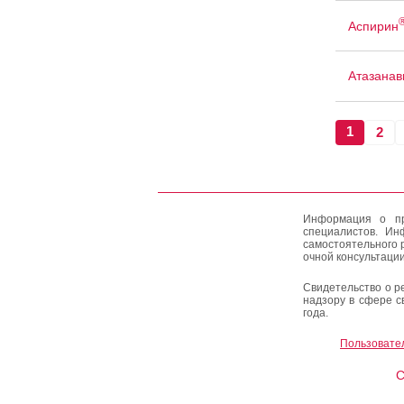
Аспирин
Атазанав
1
2
Информация о пр
специалистов. Ин
самостоятельного 
очной консультации
Свидетельство о р
надзору в сфере с
года.
Пользовате
C