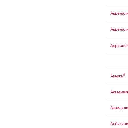
Адренали
Адренали
Адриано
®
Азарга
Аквазиви
Акридил
Албитин