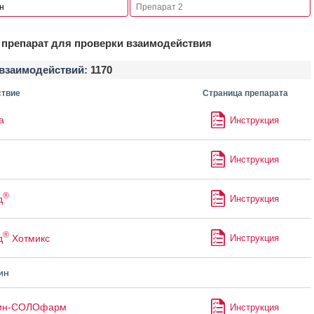
препарат для проверки взаимодействия
взаимодействий:
1170
твие
Страница препарата
а
Инструкция
Инструкция
®
д
Инструкция
®
д
Хотмикс
Инструкция
ин
ин-СОЛОфарм
Инструкция