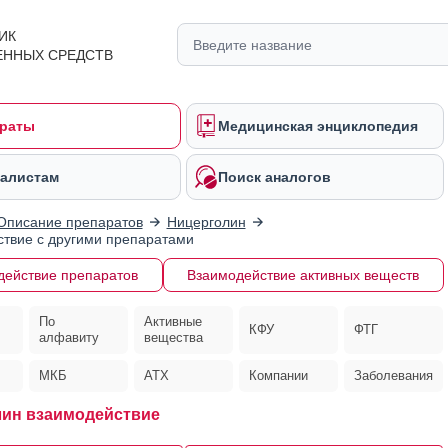
ИК
ЕННЫХ СРЕДСТВ
раты
Медицинская энциклопедия
алистам
Поиск аналогов
Описание препаратов
Ницерголин
твие с другими препаратами
действие препаратов
Взаимодействие активных веществ
По
Активные
КФУ
ФТГ
алфавиту
вещества
МКБ
АТХ
Компании
Заболевания
ин взаимодействие