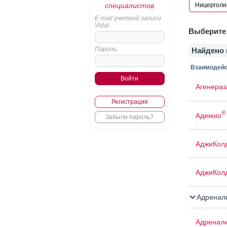
специалистов
E-mail учетной записи
Vidal:
Выберите 
Пароль:
Найдено 
Взаимодейс
Агенераз
Регистрация
®
Адемио
Забыли пароль?
АджиКол
АджиКол
Адренал
Адренал