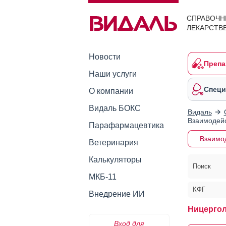
СПРАВОЧН
ЛЕКАРСТВ
Новости
Препа
Наши услуги
Специ
О компании
Видаль БОКС
Видаль
Взаимодейс
Парафармацевтика
Взаимо
Ветеринария
Калькуляторы
Поиск
МКБ-11
КФГ
Внедрение ИИ
Ницергол
Вход для