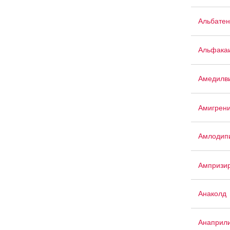
Альбатен
Альфака
Амедилв
Амигрен
Амлодипи
Ампризи
Анаколд
Анаприл