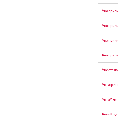
Анаприл
Анаприли
Анаприли
Анаприли
Анестела
Антигрип
АнтиФлу
Апо-Флуо