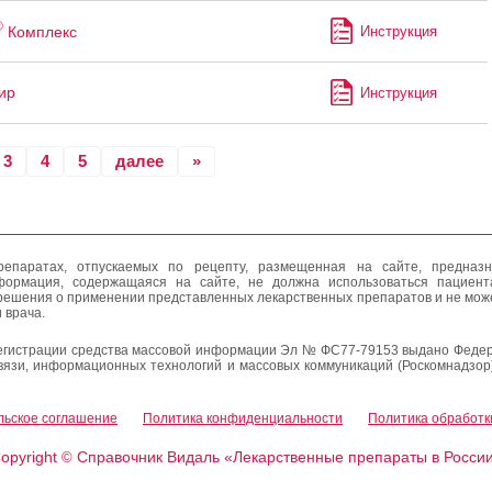
®
Комплекс
Инструкция
ир
Инструкция
3
4
5
далее
»
епаратах, отпускаемых по рецепту, размещенная на сайте, предназн
формация, содержащаяся на сайте, не должна использоваться пациен
решения о применении представленных лекарственных препаратов и не мож
 врача.
егистрации средства массовой информации Эл № ФС77-79153 выдано Федер
вязи, информационных технологий и массовых коммуникаций (Роскомнадзор
льское соглашение
Политика конфиденциальности
Политика обработк
opyright
Справочник Видаль «Лекарственные препараты в Росси
©