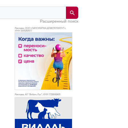
Расширенный поиск
Реклама. ООО «НАНОФАРМА ДЕВЕЛОПМЕНТ»,
ИНН 165
5283577
Реклама. АО "Видаль Рус", ИНН 772
8043605